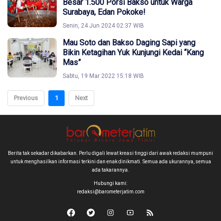
Besar 1.500 Porsi Bakso untuk Warga
Surabaya, Edan Pokoke!
Senin, 24 Jun 2024 02:37 WIB
Mau Soto dan Bakso Daging Sapi yang
Bikin Ketagihan Yuk Kunjungi Kedai “Kang
Mas”
Sabtu, 19 Mar 2022 15:18 WIB
Previous
1
Next
Berita tak sekadar dikabarkan. Perlu digali lewat kreasi tinggi dari awak redaksi mumpuni
untuk menghasilkan informasi terkini dan enak dinikmati. Semua ada ukurannya, semua
ada takarannya.
Hubungi kami:
redaksi@barometerjatim.com