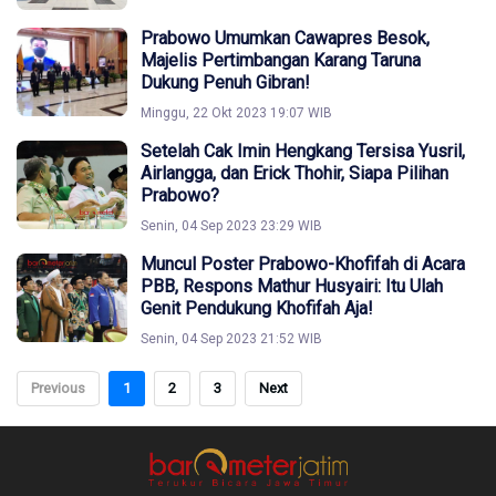
Prabowo Umumkan Cawapres Besok,
Majelis Pertimbangan Karang Taruna
Dukung Penuh Gibran!
Minggu, 22 Okt 2023 19:07 WIB
Setelah Cak Imin Hengkang Tersisa Yusril,
Airlangga, dan Erick Thohir, Siapa Pilihan
Prabowo?
Senin, 04 Sep 2023 23:29 WIB
Muncul Poster Prabowo-Khofifah di Acara
PBB, Respons Mathur Husyairi: Itu Ulah
Genit Pendukung Khofifah Aja!
Senin, 04 Sep 2023 21:52 WIB
Previous
1
2
3
Next