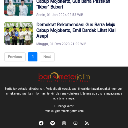
Cabup Mojokerto, Gus Barra Pastikan
"Ikbar" Bubar!
Senin, 01 Jan 2024 02:53 WIB
Demokrat Rekomendasi Gus Barra Maju
Cabup Mojokerto, Emil Dardak Lihat Kiai
Asep!
Minggu, 31 Des 2023 21:09 WIB
Previous
1
Next
Berita tak sekadar dikabarkan. Perlu digali lewat kreasi tinggi dari awak redaksi mumpuni
untuk menghasilkan informasi terkini dan enak dinikmati. Semua ada ukurannya, semua
ada takarannya.
Hubungi kami:
redaksi@barometerjatim.com