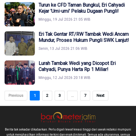
Turun ke CFD Taman Bungkul, Eri Cahyadi
Kejar 'Umi-umi' Pelaku Dugaan Pungli!
Minggu, 19 Jul 2026 21:05 WIB
Eri Tak Gentar RT/RW Tambak Wedi Ancam
Mundur, Proses Hukum Pungli SWK Lanjut!
Senin, 13 Jul 2026 21:06 WIB
Lurah Tambak Wedi yang Dicopot Eri
Cahyadi, Punya Harta Rp 1 Miliar!
Minggu, 12 Jul 2026 20:18 WIB
Previous
1
2
3
...
7
Next
Berita tak sekadar dikabarkan. Perlu digali lewat kreasi tinggi dari awak redaksi mumpuni
untuk menghasilkan informasi terkini dan enak dinikmati. Semua ada ukurannya, semua