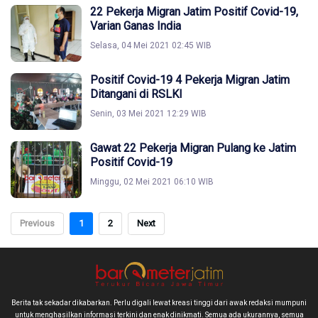
22 Pekerja Migran Jatim Positif Covid-19,
Varian Ganas India
Selasa, 04 Mei 2021 02:45 WIB
Positif Covid-19 4 Pekerja Migran Jatim
Ditangani di RSLKI
Senin, 03 Mei 2021 12:29 WIB
Gawat 22 Pekerja Migran Pulang ke Jatim
Positif Covid-19
Minggu, 02 Mei 2021 06:10 WIB
Previous
1
2
Next
Berita tak sekadar dikabarkan. Perlu digali lewat kreasi tinggi dari awak redaksi mumpuni
untuk menghasilkan informasi terkini dan enak dinikmati. Semua ada ukurannya, semua