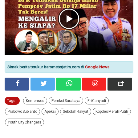
Simak berita terukur barometerjatim.com di
Google News
.
Tags :
Kemensos
Pemkot Surabaya
Eri Cahyadi
Prabowo Subianto
Apeksi
Sekolah Rakyat
Kopdes Merah Putih
Youth City Changers