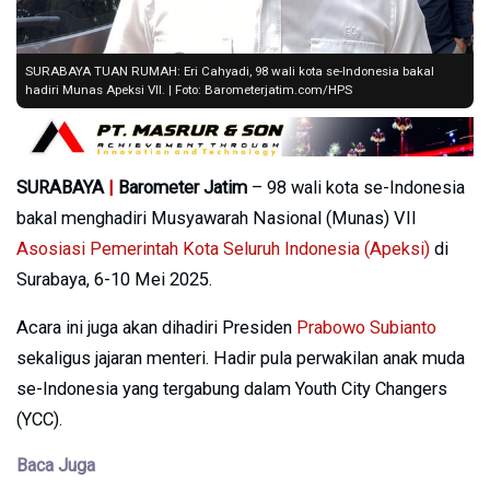
SURABAYA TUAN RUMAH: Eri Cahyadi, 98 wali kota se-Indonesia bakal
hadiri Munas Apeksi VII. | Foto: Barometerjatim.com/HPS
SURABAYA
|
Barometer Jatim
– 98 wali kota se-Indonesia
bakal menghadiri Musyawarah Nasional (Munas) VII
Asosiasi Pemerintah Kota Seluruh Indonesia (Apeksi)
di
Surabaya, 6-10 Mei 2025.
Acara ini juga akan dihadiri Presiden
Prabowo Subianto
sekaligus jajaran menteri. Hadir pula perwakilan anak muda
se-Indonesia yang tergabung dalam Youth City Changers
(YCC).
Baca Juga