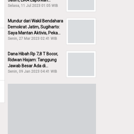
Jatim, LIRA Laporkan
Khofifah ke KPK: Dia Harus
Selasa, 11 Jul 2023 01:05 WIB
Bertanggung Jawab!
Mundur dari Wakil Bendahara
Demokrat Jatim, Sugiharto:
Saya Mantan Aktivis, Peka
Sekali Kalau Ada yang
Senin, 27 Mar 2023 02:41 WIB
Overlap!
Dana Hibah Rp 7,8 T Bocor,
Ridwan Hisjam: Tanggung
Jawab Besar Ada di
Pemprov, Bukan DPRD Jatim!
Senin, 09 Jan 2023 04:41 WIB