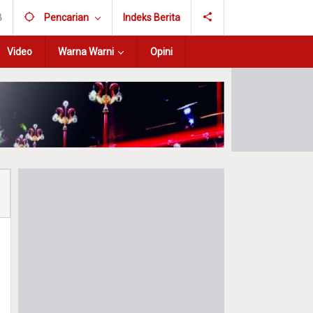
B
Pencarian
Indeks Berita
Video
Warna Warni
Opini