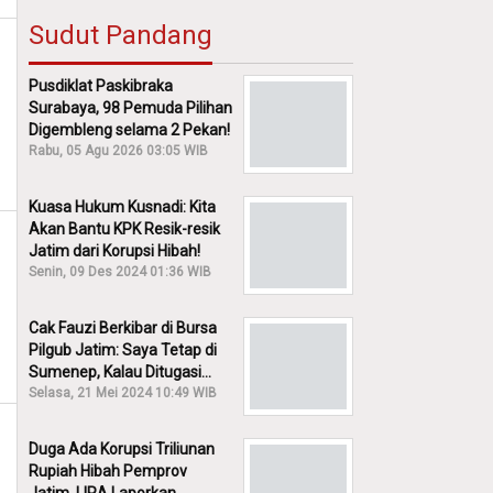
Sudut Pandang
Pusdiklat Paskibraka
Surabaya, 98 Pemuda Pilihan
Digembleng selama 2 Pekan!
Rabu, 05 Agu 2026 03:05 WIB
Kuasa Hukum Kusnadi: Kita
Akan Bantu KPK Resik-resik
Jatim dari Korupsi Hibah!
Senin, 09 Des 2024 01:36 WIB
Cak Fauzi Berkibar di Bursa
Pilgub Jatim: Saya Tetap di
Sumenep, Kalau Ditugasi
Partai Lain Cerita!
Selasa, 21 Mei 2024 10:49 WIB
Duga Ada Korupsi Triliunan
Rupiah Hibah Pemprov