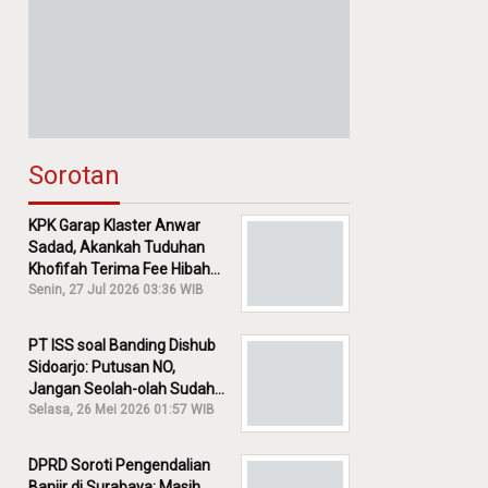
Sorotan
KPK Garap Klaster Anwar
Sadad, Akankah Tuduhan
Khofifah Terima Fee Hibah
30% Diusut?
Senin, 27 Jul 2026 03:36 WIB
PT ISS soal Banding Dishub
Sidoarjo: Putusan NO,
Jangan Seolah-olah Sudah
Menang!
Selasa, 26 Mei 2026 01:57 WIB
DPRD Soroti Pengendalian
Banjir di Surabaya: Masih