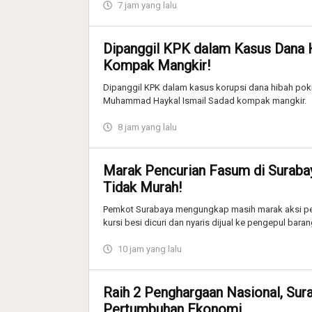
7 jam yang lalu
Dipanggil KPK dalam Kasus Dana 
Kompak Mangkir!
Dipanggil KPK dalam kasus korupsi dana hibah pok
Muhammad Haykal Ismail Sadad kompak mangkir.
8 jam yang lalu
Marak Pencurian Fasum di Surabaya
Tidak Murah!
Pemkot Surabaya mengungkap masih marak aksi penc
kursi besi dicuri dan nyaris dijual ke pengepul bara
10 jam yang lalu
Raih 2 Penghargaan Nasional, Sur
Pertumbuhan Ekonomi