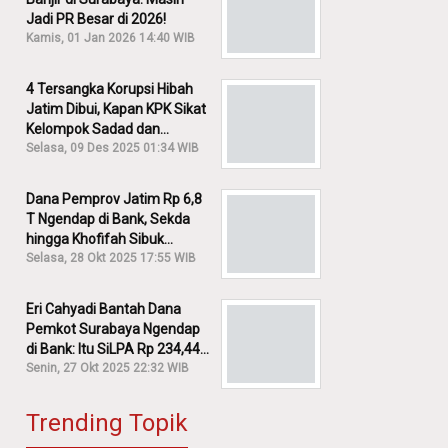
Jadi PR Besar di 2026!
Kamis, 01 Jan 2026 14:40 WIB
4 Tersangka Korupsi Hibah
Jatim Dibui, Kapan KPK Sikat
Kelompok Sadad dan
Iskandar?
Selasa, 09 Des 2025 01:34 WIB
Dana Pemprov Jatim Rp 6,8
T Ngendap di Bank, Sekda
hingga Khofifah Sibuk
Membantah!
Selasa, 28 Okt 2025 17:55 WIB
Eri Cahyadi Bantah Dana
Pemkot Surabaya Ngendap
di Bank: Itu SiLPA Rp 234,44
M!
Senin, 27 Okt 2025 22:32 WIB
Trending Topik