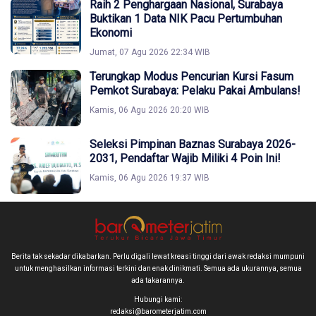
Raih 2 Penghargaan Nasional, Surabaya
Buktikan 1 Data NIK Pacu Pertumbuhan
Ekonomi
Jumat, 07 Agu 2026 22:34 WIB
Terungkap Modus Pencurian Kursi Fasum
Pemkot Surabaya: Pelaku Pakai Ambulans!
Kamis, 06 Agu 2026 20:20 WIB
Seleksi Pimpinan Baznas Surabaya 2026-
2031, Pendaftar Wajib Miliki 4 Poin Ini!
Kamis, 06 Agu 2026 19:37 WIB
Berita tak sekadar dikabarkan. Perlu digali lewat kreasi tinggi dari awak redaksi mumpuni
untuk menghasilkan informasi terkini dan enak dinikmati. Semua ada ukurannya, semua
ada takarannya.
Hubungi kami:
redaksi@barometerjatim.com