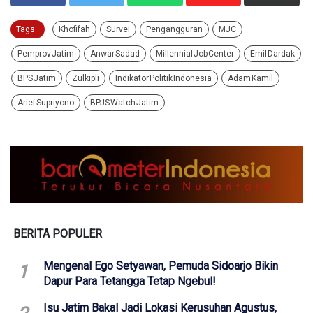
Tags :
Khofifah
Survei
Pengangguran
MJC
Pemprov Jatim
Anwar Sadad
Millennial Job Center
Emil Dardak
BPS Jatim
Zulkipli
Indikator Politik Indonesia
Adam Kamil
Arief Supriyono
BPJS Watch Jatim
BERITA POPULER
Mengenal Ego Setyawan, Pemuda Sidoarjo Bikin
1
Dapur Para Tetangga Tetap Ngebul!
Isu Jatim Bakal Jadi Lokasi Kerusuhan Agustus,