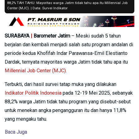
88,2% TAH TAHU: Mayoritas warga Jatim tidak tahu apa itu Millennial Job
Center (MJC). | Data: Survei Indikator
SURABAYA
|
Barometer Jatim
– Meski sudah 5 tahun
berjalan dan kembali menjadi salah satu program andalan di
periode kedua Khofifah Indar Parawansa-Emil Elestianto
Dardak, ternyata mayoritas warga Jatim tidak tahu apa itu
Millennial Job Center (MJC)
.
Terbukti, dari hasil survei tatap muka yang dilakukan
Indikator Politik Indonesia
pada 12-19 Mei 2025, sebanyak
88,2% warga Jatim tidak tahu program yang disebut-sebut
untuk menekan angka pengangguran itu dan hanya 11,8%
yang mengaku tahu.
Baca Juga