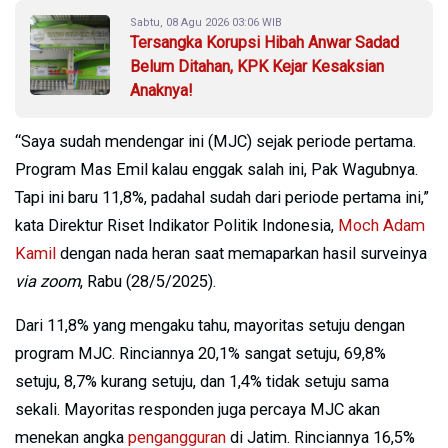
Sabtu, 08 Agu 2026 03:06 WIB
Tersangka Korupsi Hibah Anwar Sadad
Belum Ditahan, KPK Kejar Kesaksian
Anaknya!
“Saya sudah mendengar ini (MJC) sejak periode pertama.
Program Mas Emil kalau enggak salah ini, Pak Wagubnya.
Tapi ini baru 11,8%, padahal sudah dari periode pertama ini,”
kata Direktur Riset Indikator Politik Indonesia,
Moch Adam
Kamil
dengan nada heran saat memaparkan hasil surveinya
via zoom
, Rabu (28/5/2025).
Dari 11,8% yang mengaku tahu, mayoritas setuju dengan
program MJC. Rinciannya 20,1% sangat setuju, 69,8%
setuju, 8,7% kurang setuju, dan 1,4% tidak setuju sama
sekali. Mayoritas responden juga percaya MJC akan
menekan angka
pengangguran
di Jatim. Rinciannya 16,5%