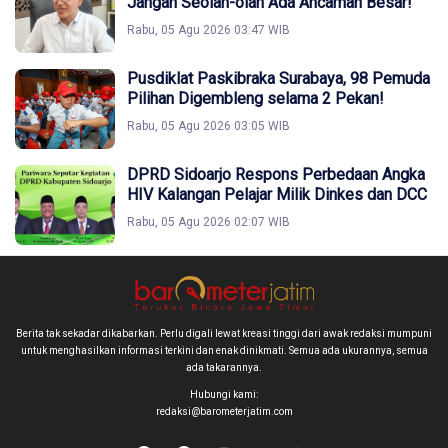
Jangan Seolah-olah Ada Ancaman Besar!
Rabu, 05 Agu 2026 03:47 WIB
Pusdiklat Paskibraka Surabaya, 98 Pemuda
Pilihan Digembleng selama 2 Pekan!
Rabu, 05 Agu 2026 03:05 WIB
DPRD Sidoarjo Respons Perbedaan Angka
HIV Kalangan Pelajar Milik Dinkes dan DCC
Rabu, 05 Agu 2026 02:07 WIB
Berita tak sekadar dikabarkan. Perlu digali lewat kreasi tinggi dari awak redaksi mumpuni
untuk menghasilkan informasi terkini dan enak dinikmati. Semua ada ukurannya, semua
ada takarannya.
Hubungi kami:
redaksi@barometerjatim.com