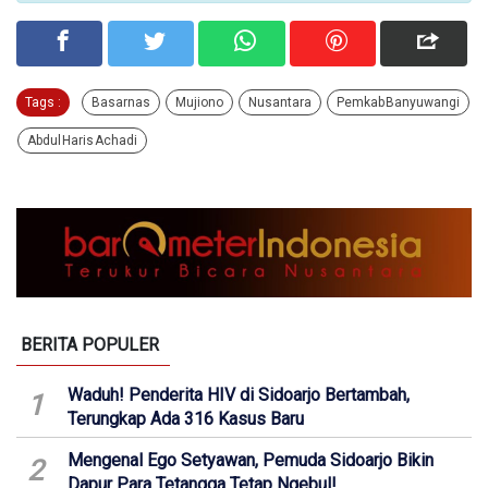
Tags :
Basarnas
Mujiono
Nusantara
Pemkab Banyuwangi
Abdul Haris Achadi
BERITA POPULER
Waduh! Penderita HIV di Sidoarjo Bertambah,
1
Terungkap Ada 316 Kasus Baru
Mengenal Ego Setyawan, Pemuda Sidoarjo Bikin
2
Dapur Para Tetangga Tetap Ngebul!