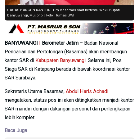
GAGAS BANGUN KANTOR: Tim Basarnas saat bertemu Wakil Bupati
Banyuwangi, Mujiono. | Foto: Humas BWI
BANYUWANGI
|
Barometer Jatim
– Badan Nasional
Pencarian dan Pertolongan (Basarnas) akan membangun
kantor SAR di
Kabupaten Banyuwangi
. Selama ini, Pos
Siaga SAR di Ketapang berada di bawah koordinasi kantor
SAR Surabaya.
Sekretaris Utama Basarnas,
Abdul Haris Achadi
mengatakan, status pos ini akan ditingkatkan menjadi kantor
SAR mandiri dengan dukungan personel dan perlengkapan
lebih komplet.
Baca Juga