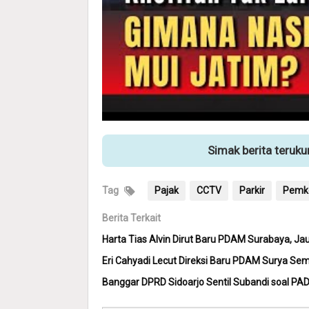
Simak berita teruk
Tag
Pajak
CCTV
Parkir
Pemko
Berita Terkait
Harta Tias Alvin Dirut Baru PDAM Surabaya, Jauh 
Eri Cahyadi Lecut Direksi Baru PDAM Surya Sem
Banggar DPRD Sidoarjo Sentil Subandi soal PAD S