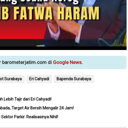
ur barometerjatim.com di
Google News
.
t Surabaya
Eri Cahyadi
Bapenda Surabaya
Lebih Tajir dari Eri Cahyadi!
bada, Target Air Bersih Mengalir 24 Jam!
ektor Parkir: Realisasinya Nihil!