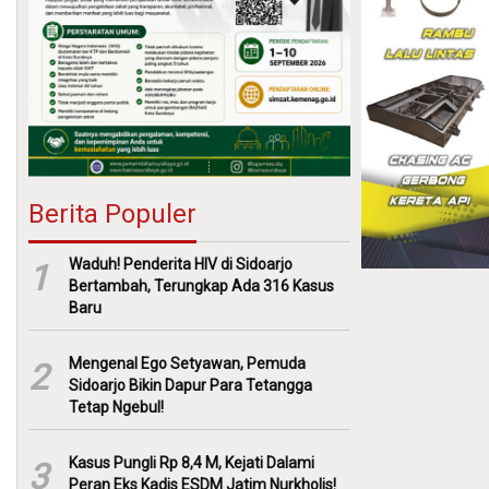
Berita Populer
Waduh! Penderita HIV di Sidoarjo
1
Bertambah, Terungkap Ada 316 Kasus
Baru
Mengenal Ego Setyawan, Pemuda
2
Sidoarjo Bikin Dapur Para Tetangga
Tetap Ngebul!
Kasus Pungli Rp 8,4 M, Kejati Dalami
3
Peran Eks Kadis ESDM Jatim Nurkholis!