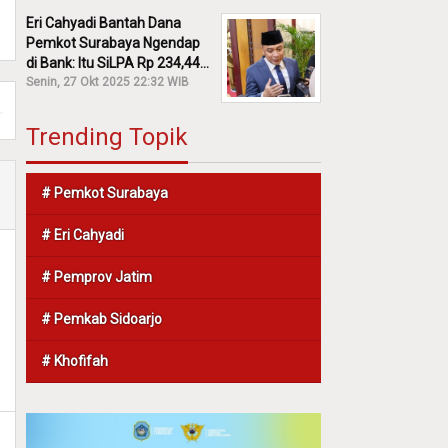
Eri Cahyadi Bantah Dana
Pemkot Surabaya Ngendap
di Bank: Itu SiLPA Rp 234,44
M!
Senin, 27 Okt 2025 22:32 WIB
Trending Topik
# Pemkot Surabaya
# Eri Cahyadi
# Pemprov Jatim
# Pemkab Sidoarjo
# Khofifah