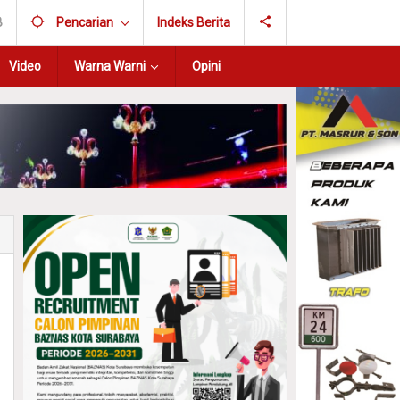
B
Pencarian
Indeks Berita
Video
Warna Warni
Opini