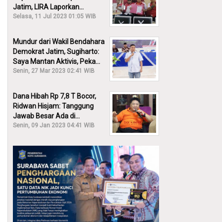
Jatim, LIRA Laporkan
Khofifah ke KPK: Dia Harus
Selasa, 11 Jul 2023 01:05 WIB
Bertanggung Jawab!
Mundur dari Wakil Bendahara
Demokrat Jatim, Sugiharto:
Saya Mantan Aktivis, Peka
Sekali Kalau Ada yang
Senin, 27 Mar 2023 02:41 WIB
Overlap!
Dana Hibah Rp 7,8 T Bocor,
Ridwan Hisjam: Tanggung
Jawab Besar Ada di
Pemprov, Bukan DPRD Jatim!
Senin, 09 Jan 2023 04:41 WIB