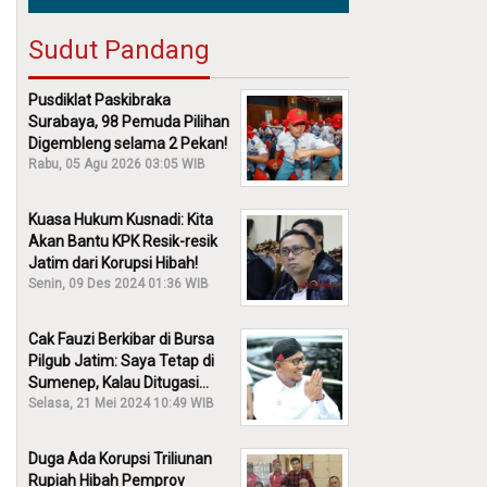
Sudut Pandang
Pusdiklat Paskibraka
Surabaya, 98 Pemuda Pilihan
Digembleng selama 2 Pekan!
Rabu, 05 Agu 2026 03:05 WIB
Kuasa Hukum Kusnadi: Kita
Akan Bantu KPK Resik-resik
Jatim dari Korupsi Hibah!
Senin, 09 Des 2024 01:36 WIB
Cak Fauzi Berkibar di Bursa
Pilgub Jatim: Saya Tetap di
Sumenep, Kalau Ditugasi
Partai Lain Cerita!
Selasa, 21 Mei 2024 10:49 WIB
Duga Ada Korupsi Triliunan
Rupiah Hibah Pemprov