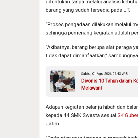
ditentukan tanpa melalui analisis kebut
barang yang sudah tersedia pada JT.
“Proses pengadaan dilakukan melalui me
sehingga pemenang kegiatan adalah per
“Akibatnya, barang berupa alat peraga y
tidak dapat dimanfaatkan,” sambungnya
Sabtu, 01 Agu 2026 04:43 WIB
Divonis 10 Tahun dalam Ko
Melawan!
Adapun kegiatan belanja hibah dan belan
kepada 44 SMK Swasta sesuai
SK Guber
Jatim.
“Perbuatan para tersangka mengakibatk