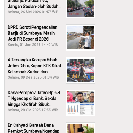
Sidoarjo: Putusan NO,
Jangan Seolah-olah Sudah
Menang!
Selasa, 26 Mei 2026 01:57 WIB
DPRD Soroti Pengendalian
Banjir di Surabaya: Masih
Jadi PR Besar di 2026!
Kamis, 01 Jan 2026 14:40 WIB
4 Tersangka Korupsi Hibah
Jatim Dibui, Kapan KPK Sikat
Kelompok Sadad dan
Iskandar?
Selasa, 09 Des 2025 01:34 WIB
Dana Pemprov Jatim Rp 6,8
T Ngendap di Bank, Sekda
hingga Khofifah Sibuk
Membantah!
Selasa, 28 Okt 2025 17:55 WIB
Eri Cahyadi Bantah Dana
Pemkot Surabaya Ngendap