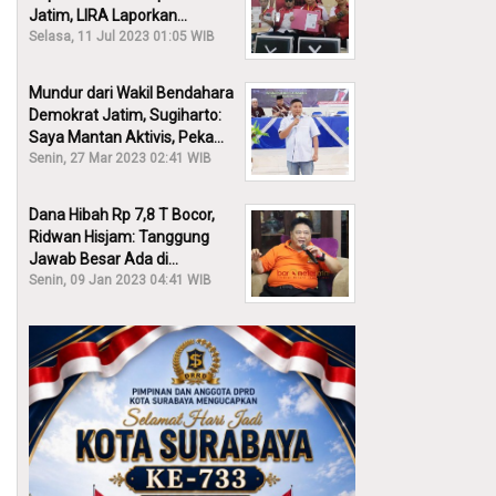
Jatim, LIRA Laporkan
Khofifah ke KPK: Dia Harus
Selasa, 11 Jul 2023 01:05 WIB
Bertanggung Jawab!
Mundur dari Wakil Bendahara
Demokrat Jatim, Sugiharto:
Saya Mantan Aktivis, Peka
Sekali Kalau Ada yang
Senin, 27 Mar 2023 02:41 WIB
Overlap!
Dana Hibah Rp 7,8 T Bocor,
Ridwan Hisjam: Tanggung
Jawab Besar Ada di
Pemprov, Bukan DPRD Jatim!
Senin, 09 Jan 2023 04:41 WIB