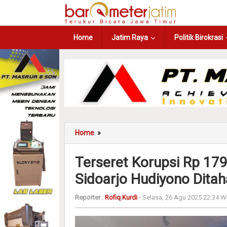
Home
Jatim Raya
Politik Birokrasi
Home
»
Terseret Korupsi Rp 179,
Sidoarjo Hudiyono Ditah
Reporter :
Rofiq Kurdi
-
Selasa, 26 Agu 2025 22:34 W