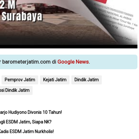
ur barometerjatim.com di
Google News
.
Pemprov Jatim
Kejati Jatim
Dindik Jatim
si Dindik Jatim
oarjo Hudiyono Divonis 10 Tahun!
ngli ESDM Jatim, Siapa NK?
 Kadis ESDM Jatim Nurkholis!