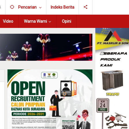
B
Pencarian
Indeks Berita
Video
Warna Warni
Opini