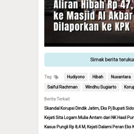
Simak berita teruk
Tag
Hudiyono
Hibah
Nusantara
Saiful Rachman
Windhu Sugiarto
Korup
Berita Terkait
Skandal Korupsi Dindik Jatim, Eks Pj Bupati Sid
Kejati Sita Logam Mulia Antam dari NK Hasil Pu
Kasus Pungli Rp 8,4 M, Kejati Dalami Peran Eks