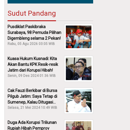
Sudut Pandang
Pusdiklat Paskibraka
Surabaya, 98 Pemuda Pilihan
Digembleng selama 2 Pekan!
Rabu, 05 Agu 2026 03:05 WIB
Kuasa Hukum Kusnadi: Kita
Akan Bantu KPK Resik-resik
Jatim dari Korupsi Hibah!
Senin, 09 Des 2024 01:36 WIB
Cak Fauzi Berkibar di Bursa
Pilgub Jatim: Saya Tetap di
Sumenep, Kalau Ditugasi
Partai Lain Cerita!
Selasa, 21 Mei 2024 10:49 WIB
Duga Ada Korupsi Triliunan
Rupiah Hibah Pemprov