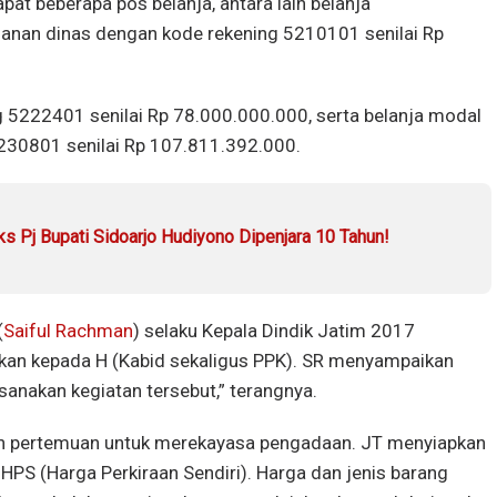
pat beberapa pos belanja, antara lain belanja
nan dinas dengan kode rekening 5210101 senilai Rp
g 5222401 senilai Rp 78.000.000.000, serta belanja modal
5230801 senilai Rp 107.811.392.000.
ks Pj Bupati Sidoarjo Hudiyono Dipenjara 10 Tahun!
(
Saiful Rachman
) selaku Kepala Dindik Jatim 2017
an kepada H (Kabid sekaligus PPK). SR menyampaikan
anakan kegiatan tersebut,” terangnya.
 pertemuan untuk merekayasa pengadaan. JT menyiapkan
PS (Harga Perkiraan Sendiri). Harga dan jenis barang