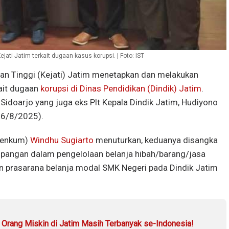
ti Jatim terkait dugaan kasus korupsi. | Foto: IST
an Tinggi (Kejati) Jatim menetapkan dan melakukan
ait dugaan
korupsi di Dinas Pendidikan (Dindik) Jatim
.
 Sidoarjo yang juga eks Plt Kepala Dindik Jatim, Hudiyono
(26/8/2025).
 Penkum)
Windhu Sugiarto
menuturkan, keduanya disangka
mpangan dalam pengelolaan belanja hibah/barang/jasa
n prasarana belanja modal SMK Negeri pada Dindik Jatim
, Orang Miskin di Jatim Masih Terbanyak se-Indonesia!