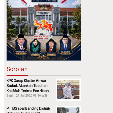
Sorotan
KPK Garap Klaster Anwar
Sadad, Akankah Tuduhan
Khofifah Terima Fee Hibah
30% Diusut?
Senin, 27 Jul 2026 03:36 WIB
PT ISS soal Banding Dishub