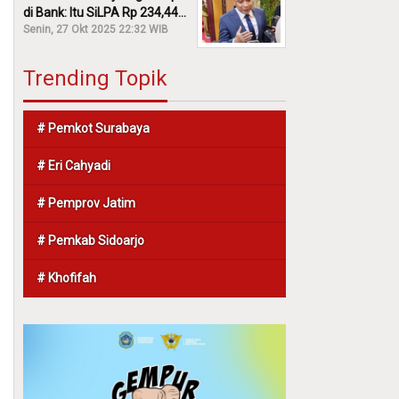
di Bank: Itu SiLPA Rp 234,44
M!
Senin, 27 Okt 2025 22:32 WIB
Trending Topik
# Pemkot Surabaya
# Eri Cahyadi
# Pemprov Jatim
# Pemkab Sidoarjo
# Khofifah