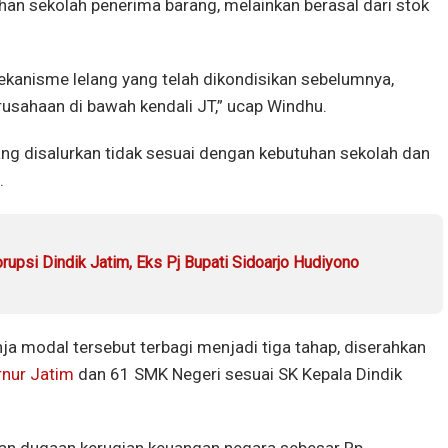
uhan sekolah penerima barang, melainkan berasal dari stok
kanisme lelang yang telah dikondisikan sebelumnya,
usahaan di bawah kendali JT,” ucap Windhu.
ang disalurkan tidak sesuai dengan kebutuhan sekolah dan
.
rupsi Dindik Jatim, Eks Pj Bupati Sidoarjo Hudiyono
ja modal tersebut terbagi menjadi tiga tahap, diserahkan
nur Jatim
dan 61 SMK Negeri sesuai SK Kepala Dindik
an dugaan kerugian keuangan negara sebesar Rp