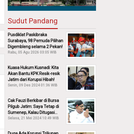
Sudut Pandang
Pusdiklat Paskibraka
Surabaya, 98 Pemuda Pilihan
Digembleng selama 2 Pekan!
Rabu, 05 Agu 2026 03:05 WIB
Kuasa Hukum Kusnadi: Kita
Akan Bantu KPK Resik-resik
Jatim dari Korupsi Hibah!
Senin, 09 Des 2024 01:36 WIB
Cak Fauzi Berkibar di Bursa
Pilgub Jatim: Saya Tetap di
Sumenep, Kalau Ditugasi
Partai Lain Cerita!
Selasa, 21 Mei 2024 10:49 WIB
Duga Ada Korupsi Triliunan