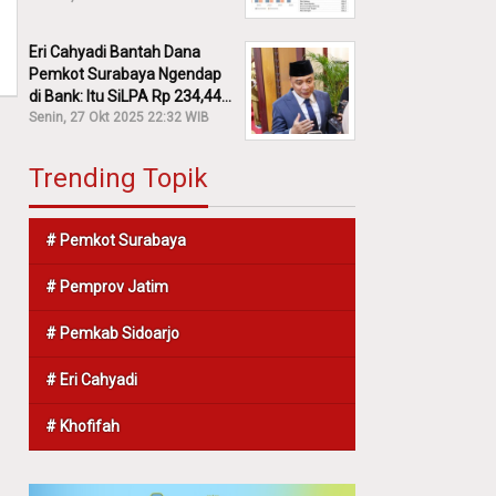
Eri Cahyadi Bantah Dana
Pemkot Surabaya Ngendap
di Bank: Itu SiLPA Rp 234,44
M!
Senin, 27 Okt 2025 22:32 WIB
Trending Topik
# Pemkot Surabaya
# Pemprov Jatim
# Pemkab Sidoarjo
# Eri Cahyadi
# Khofifah