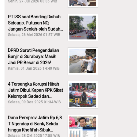
30% Diusut?
Senin, 27 Jul 2026 03:36 WIB
PT ISS soal Banding Dishub
Sidoarjo: Putusan NO,
Jangan Seolah-olah Sudah
Menang!
Selasa, 26 Mei 2026 01:57 WIB
DPRD Soroti Pengendalian
Banjir di Surabaya: Masih
Jadi PR Besar di 2026!
Kamis, 01 Jan 2026 14:40 WIB
4 Tersangka Korupsi Hibah
Jatim Dibui, Kapan KPK Sikat
Kelompok Sadad dan
Iskandar?
Selasa, 09 Des 2025 01:34 WIB
Dana Pemprov Jatim Rp 6,8
T Ngendap di Bank, Sekda
hingga Khofifah Sibuk
Membantah!
Selasa, 28 Okt 2025 17:55 WIB