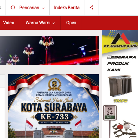
B
Pencarian
Indeks Berita
Video
Warna Warni
Opini