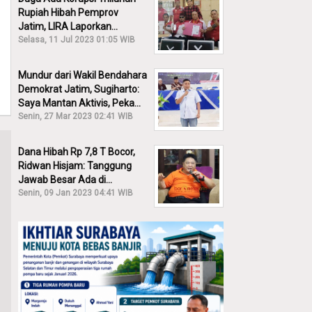
Rupiah Hibah Pemprov
Jatim, LIRA Laporkan
Khofifah ke KPK: Dia Harus
Selasa, 11 Jul 2023 01:05 WIB
Bertanggung Jawab!
Mundur dari Wakil Bendahara
Demokrat Jatim, Sugiharto:
Saya Mantan Aktivis, Peka
Sekali Kalau Ada yang
Senin, 27 Mar 2023 02:41 WIB
Overlap!
Dana Hibah Rp 7,8 T Bocor,
Ridwan Hisjam: Tanggung
Jawab Besar Ada di
Pemprov, Bukan DPRD Jatim!
Senin, 09 Jan 2023 04:41 WIB