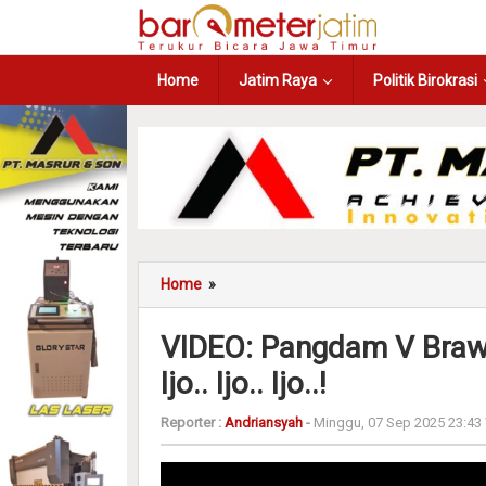
Home
Jatim Raya
Politik Birokrasi
Home
»
VIDEO: Pangdam V Braw
Ijo.. Ijo.. Ijo..!
Reporter :
Andriansyah
-
Minggu, 07 Sep 2025 23:43