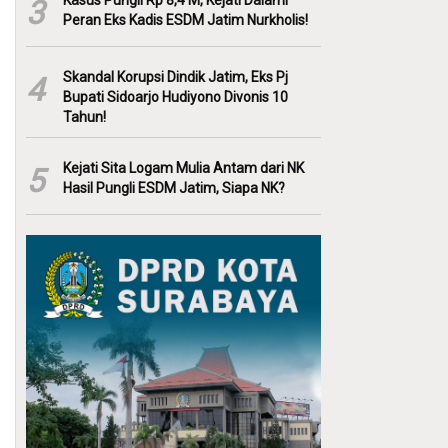
Kasus Pungli Rp 8,4 M, Kejati Dalami
3
Peran Eks Kadis ESDM Jatim Nurkholis!
Skandal Korupsi Dindik Jatim, Eks Pj
4
Bupati Sidoarjo Hudiyono Divonis 10
Tahun!
Kejati Sita Logam Mulia Antam dari NK
5
Hasil Pungli ESDM Jatim, Siapa NK?