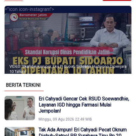
="icon icon-instagram">
VIDEO: Skandal Korupsi, Eks Pj Bupati Sidoarjo Hudiyono Dipenjara
10 Tahun!
BERITA TERKINI
Eri Cahyadi Gencar Cek RSUD Soewandhie,
Layanan IGD hingga Farmasi Mulai
Jempolan!
Minggu, 09 Agu 2026 22:49 WIB
Tak Ada Ampun! Eri Cahyadi Pecat Oknum
Dishub-Satpol PP Surabaya Tipu Rp 20