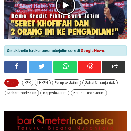
Simak berita terukur barometerjatim.com di
Google News
.
Tags :
KPK
LHKPN
Pemprov Jatim
Sahat Simanjuntak
Mohammad Yasin
Bappeda Jatim
Korupsi Hibah Jatim