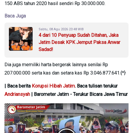
150 ABS tahun 2020 hasil sendiri Rp 30.000.000.
Baca Juga
Sabtu, 08 Agu 2026 23:48 WIB
4 dari 10 Penyuap Sudah Ditahan, Jaka
Jatim Desak KPK Jemput Paksa Anwar
Sadad!
Dia juga memiliki harta bergerak lainnya senilai Rp
207.000.000 serta kas dan setara kas Rp 3.046.877.641.{*}
| Baca berita
Korupsi Hibah Jatim
. Baca tulisan terukur
Andriansyah
| Barometer Jatim - Terukur Bicara Jawa Timur