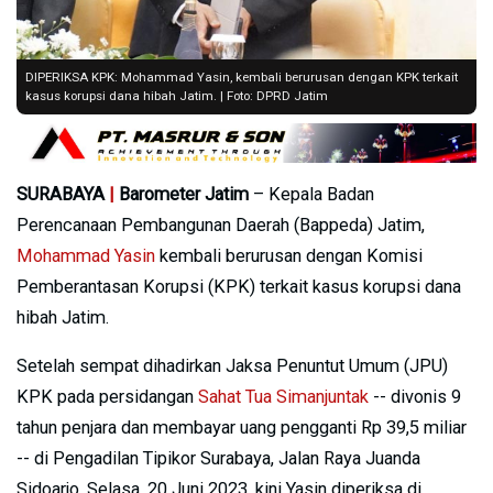
DIPERIKSA KPK: Mohammad Yasin, kembali berurusan dengan KPK terkait
kasus korupsi dana hibah Jatim. | Foto: DPRD Jatim
SURABAYA
|
Barometer Jatim
– Kepala Badan
Perencanaan Pembangunan Daerah (Bappeda) Jatim,
Mohammad Yasin
kembali berurusan dengan Komisi
Pemberantasan Korupsi (KPK) terkait kasus korupsi dana
hibah Jatim.
Setelah sempat dihadirkan Jaksa Penuntut Umum (JPU)
KPK pada persidangan
Sahat Tua Simanjuntak
-- divonis 9
tahun penjara dan membayar uang pengganti Rp 39,5 miliar
-- di Pengadilan Tipikor Surabaya, Jalan Raya Juanda
Sidoarjo, Selasa, 20 Juni 2023, kini Yasin diperiksa di