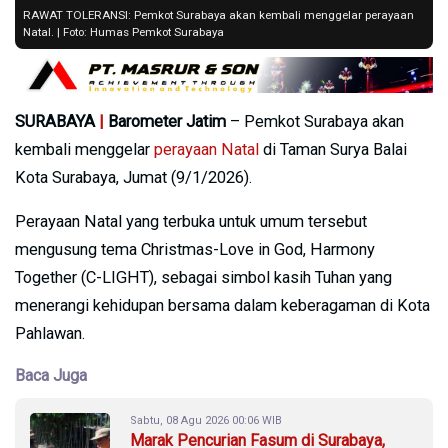
RAWAT TOLERANSI: Pemkot Surabaya akan kembali menggelar perayaan
Natal. | Foto: Humas Pemkot Surabaya
SURABAYA
|
Barometer Jatim
– Pemkot Surabaya akan
kembali menggelar
perayaan Natal
di Taman Surya Balai
Kota Surabaya, Jumat (9/1/2026).
Perayaan Natal yang terbuka untuk umum tersebut
mengusung tema Christmas-Love in God, Harmony
Together (C-LIGHT), sebagai simbol kasih Tuhan yang
menerangi kehidupan bersama dalam keberagaman di Kota
Pahlawan.
Baca Juga
Sabtu, 08 Agu 2026 00:06 WIB
Marak Pencurian Fasum di Surabaya,