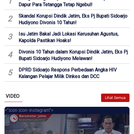
1
Dapur Para Tetangga Tetap Ngebul!
Skandal Korupsi Dindik Jatim, Eks Pj Bupati Sidoarjo
2
Hudiyono Divonis 10 Tahun!
Isu Jatim Bakal Jadi Lokasi Kerusuhan Agustus,
3
Kapolda Pastikan Hoaks!
Divonis 10 Tahun dalam Korupsi Dindik Jatim, Eks Pj
4
Bupati Sidoarjo Hudiyono Melawan!
DPRD Sidoarjo Respons Perbedaan Angka HIV
5
Kalangan Pelajar Milik Dinkes dan DCC
VIDEO
Lihat Semua
="icon icon-instagram">