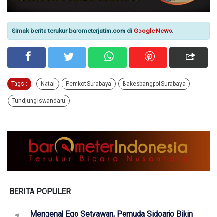
Simak berita terukur barometerjatim.com di
Google News
.
Tags :
Natal
Pemkot Surabaya
Bakesbangpol Surabaya
Tundjung Iswandaru
BERITA POPULER
Mengenal Ego Setyawan, Pemuda Sidoarjo Bikin