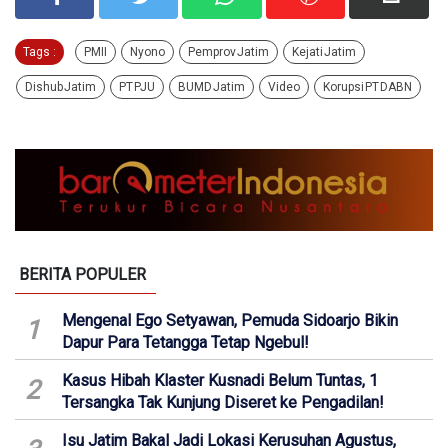
Tags :
PMII
Nyono
Pemprov Jatim
Kejati Jatim
Dishub Jatim
PT PJU
BUMD Jatim
Video
Korupsi PT DABN
BERITA POPULER
Mengenal Ego Setyawan, Pemuda Sidoarjo Bikin
1
Dapur Para Tetangga Tetap Ngebul!
Kasus Hibah Klaster Kusnadi Belum Tuntas, 1
2
Tersangka Tak Kunjung Diseret ke Pengadilan!
Isu Jatim Bakal Jadi Lokasi Kerusuhan Agustus,