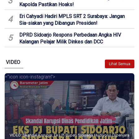
3
Kapolda Pastikan Hoaks!
Eri Cahyadi Hadiri MPLS SRT 2 Surabaya: Jangan
4
Sia-siakan yang Dibangun Presiden!
DPRD Sidoarjo Respons Perbedaan Angka HIV
5
Kalangan Pelajar Milik Dinkes dan DCC
VIDEO
Lihat Semua
="icon icon-instagram">
VIDEO: Skandal Korupsi, Eks Pj Bupati Sidoarjo Hudiyono Dipenjara