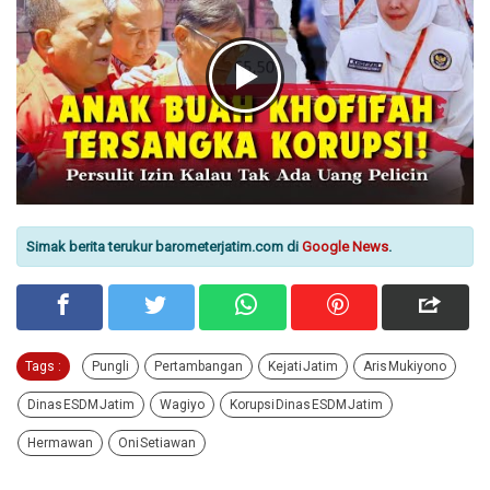
Simak berita terukur barometerjatim.com di
Google News
.
Tags :
Pungli
Pertambangan
Kejati Jatim
Aris Mukiyono
Dinas ESDM Jatim
Wagiyo
Korupsi Dinas ESDM Jatim
Hermawan
Oni Setiawan