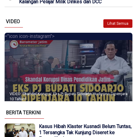
Kalangan Pelajar Milik Dinkes dan DCC
VIDEO
Lihat Semua
="icon icon-instagram">
VIDEO: Skandal Korupsi, Eks Pj Bupati Sidoarjo Hudiyono Dipenjara
10 Tahun!
BERITA TERKINI
Kasus Hibah Klaster Kusnadi Belum Tuntas,
1 Tersangka Tak Kunjung Diseret ke