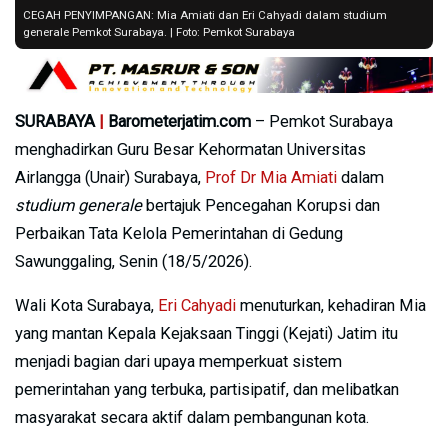
CEGAH PENYIMPANGAN: Mia Amiati dan Eri Cahyadi dalam studium
generale Pemkot Surabaya. | Foto: Pemkot Surabaya
SURABAYA
|
Barometerjatim.com
– Pemkot Surabaya
menghadirkan Guru Besar Kehormatan Universitas
Airlangga (Unair) Surabaya,
Prof Dr Mia Amiati
dalam
studium generale
bertajuk Pencegahan Korupsi dan
Perbaikan Tata Kelola Pemerintahan di Gedung
Sawunggaling, Senin (18/5/2026).
Wali Kota Surabaya,
Eri Cahyadi
menuturkan, kehadiran Mia
yang mantan Kepala Kejaksaan Tinggi (Kejati) Jatim itu
menjadi bagian dari upaya memperkuat sistem
pemerintahan yang terbuka, partisipatif, dan melibatkan
masyarakat secara aktif dalam pembangunan kota.