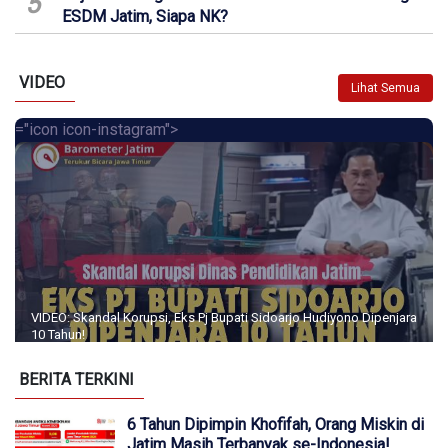
5
ESDM Jatim, Siapa NK?
VIDEO
Lihat Semua
="icon icon-instagram">
VIDEO: Skandal Korupsi, Eks Pj Bupati Sidoarjo Hudiyono Dipenjara
10 Tahun!
BERITA TERKINI
6 Tahun Dipimpin Khofifah, Orang Miskin di
Jatim Masih Terbanyak se-Indonesia!