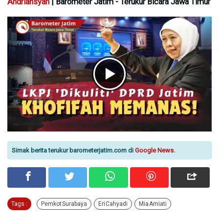
Andriansyah
| Barometer Jatim - Terukur Bicara Jawa Timur
Simak berita terukur barometerjatim.com di
Google News
.
Tags :
Pemkot Surabaya
Eri Cahyadi
Mia Amiati