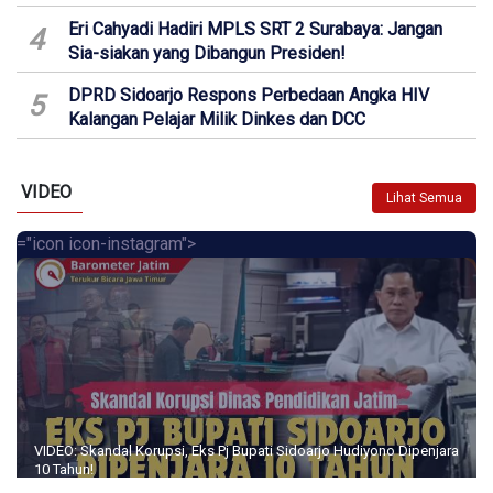
Eri Cahyadi Hadiri MPLS SRT 2 Surabaya: Jangan
4
Sia-siakan yang Dibangun Presiden!
DPRD Sidoarjo Respons Perbedaan Angka HIV
5
Kalangan Pelajar Milik Dinkes dan DCC
VIDEO
Lihat Semua
="icon icon-instagram">
VIDEO: Skandal Korupsi, Eks Pj Bupati Sidoarjo Hudiyono Dipenjara
10 Tahun!