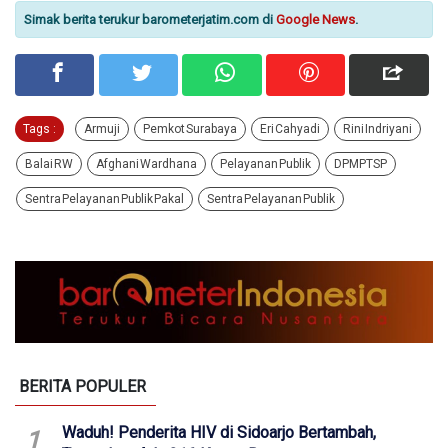
Simak berita terukur barometerjatim.com di
Google News
.
Tags :
Armuji
Pemkot Surabaya
Eri Cahyadi
Rini Indriyani
Balai RW
Afghani Wardhana
Pelayanan Publik
DPMPTSP
Sentra Pelayanan Publik Pakal
Sentra Pelayanan Publik
BERITA POPULER
Waduh! Penderita HIV di Sidoarjo Bertambah,
1