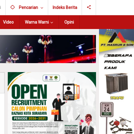
B
Pencarian
Indeks Berita
Video
Warna Warni
Opini