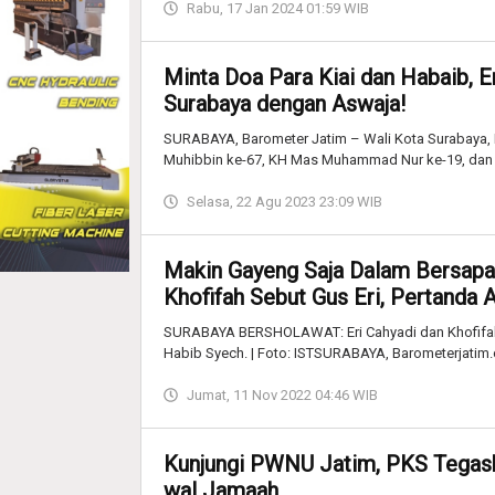
Rabu, 17 Jan 2024 01:59 WIB
Minta Doa Para Kiai dan Habaib, E
Surabaya dengan Aswaja!
SURABAYA, Barometer Jatim – Wali Kota Surabaya, 
Muhibbin ke-67, KH Mas Muhammad Nur ke-19, dan 
Selasa, 22 Agu 2023 23:09 WIB
Makin Gayeng Saja Dalam Bersapa:
Khofifah Sebut Gus Eri, Pertanda 
SURABAYA BERSHOLAWAT: Eri Cahyadi dan Khofifah 
Habib Syech. | Foto: ISTSURABAYA, Barometerjatim
Jumat, 11 Nov 2022 04:46 WIB
Kunjungi PWNU Jatim, PKS Tegask
wal Jamaah