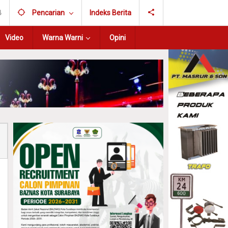
B
Pencarian
Indeks Berita
Video
Warna Warni
Opini