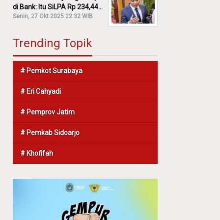
di Bank: Itu SiLPA Rp 234,44
M!
Senin, 27 Okt 2025 22:32 WIB
Trending Topik
# Pemkot Surabaya
# Eri Cahyadi
# Pemprov Jatim
# Pemkab Sidoarjo
# Khofifah