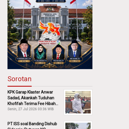
Sorotan
KPK Garap Klaster Anwar
Sadad, Akankah Tuduhan
Khofifah Terima Fee Hibah
30% Diusut?
Senin, 27 Jul 2026 03:36 WIB
PT ISS soal Banding Dishub