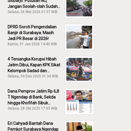
Sidoarjo: Putusan NO,
Jangan Seolah-olah Sudah
Menang!
Selasa, 26 Mei 2026 01:57 WIB
DPRD Soroti Pengendalian
Banjir di Surabaya: Masih
Jadi PR Besar di 2026!
Kamis, 01 Jan 2026 14:40 WIB
4 Tersangka Korupsi Hibah
Jatim Dibui, Kapan KPK Sikat
Kelompok Sadad dan
Iskandar?
Selasa, 09 Des 2025 01:34 WIB
Dana Pemprov Jatim Rp 6,8
T Ngendap di Bank, Sekda
hingga Khofifah Sibuk
Membantah!
Selasa, 28 Okt 2025 17:55 WIB
Eri Cahyadi Bantah Dana
Pemkot Surabaya Ngendap