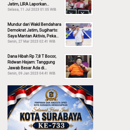
Jatim, LIRA Laporkan
Khofifah ke KPK: Dia Harus
Selasa, 11 Jul 2023 01:05 WIB
Bertanggung Jawab!
Mundur dari Wakil Bendahara
Demokrat Jatim, Sugiharto:
Saya Mantan Aktivis, Peka
Sekali Kalau Ada yang
Senin, 27 Mar 2023 02:41 WIB
Overlap!
Dana Hibah Rp 7,8 T Bocor,
Ridwan Hisjam: Tanggung
Jawab Besar Ada di
Pemprov, Bukan DPRD Jatim!
Senin, 09 Jan 2023 04:41 WIB