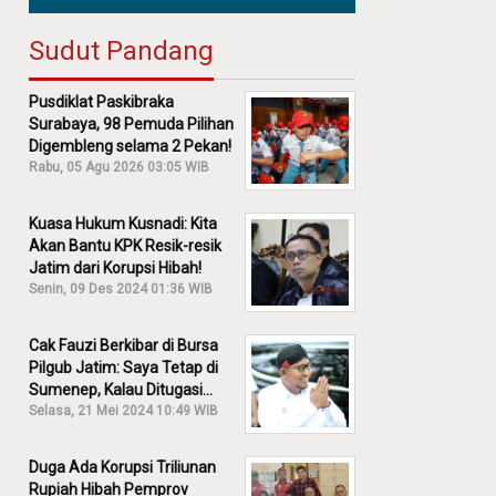
Sudut Pandang
Pusdiklat Paskibraka
Surabaya, 98 Pemuda Pilihan
Digembleng selama 2 Pekan!
Rabu, 05 Agu 2026 03:05 WIB
Kuasa Hukum Kusnadi: Kita
Akan Bantu KPK Resik-resik
Jatim dari Korupsi Hibah!
Senin, 09 Des 2024 01:36 WIB
Cak Fauzi Berkibar di Bursa
Pilgub Jatim: Saya Tetap di
Sumenep, Kalau Ditugasi
Partai Lain Cerita!
Selasa, 21 Mei 2024 10:49 WIB
Duga Ada Korupsi Triliunan
Rupiah Hibah Pemprov