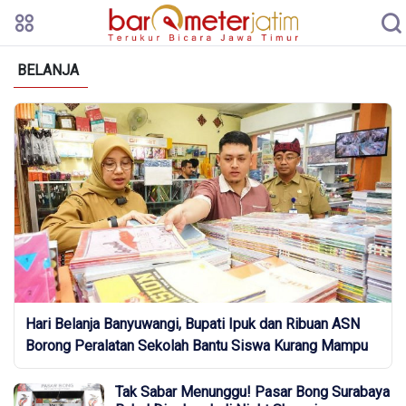
BELANJA
Hari Belanja Banyuwangi, Bupati Ipuk dan Ribuan ASN
Borong Peralatan Sekolah Bantu Siswa Kurang Mampu
Tak Sabar Menunggu! Pasar Bong Surabaya