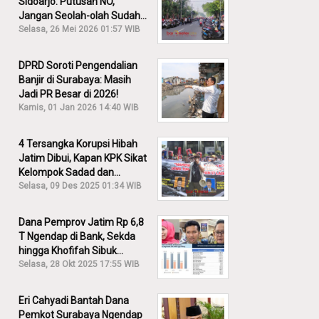
Sidoarjo: Putusan NO,
Jangan Seolah-olah Sudah
Menang!
Selasa, 26 Mei 2026 01:57 WIB
DPRD Soroti Pengendalian
Banjir di Surabaya: Masih
Jadi PR Besar di 2026!
Kamis, 01 Jan 2026 14:40 WIB
4 Tersangka Korupsi Hibah
Jatim Dibui, Kapan KPK Sikat
Kelompok Sadad dan
Iskandar?
Selasa, 09 Des 2025 01:34 WIB
Dana Pemprov Jatim Rp 6,8
T Ngendap di Bank, Sekda
hingga Khofifah Sibuk
Membantah!
Selasa, 28 Okt 2025 17:55 WIB
Eri Cahyadi Bantah Dana
Pemkot Surabaya Ngendap