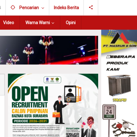
B
Pencarian
Indeks Berita
Video
Warna Warni
Opini