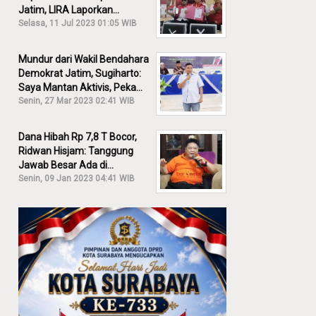
Jatim, LIRA Laporkan
Khofifah ke KPK: Dia Harus
Selasa, 11 Jul 2023 01:05 WIB
Bertanggung Jawab!
Mundur dari Wakil Bendahara
Demokrat Jatim, Sugiharto:
Saya Mantan Aktivis, Peka
Sekali Kalau Ada yang
Senin, 27 Mar 2023 02:41 WIB
Overlap!
Dana Hibah Rp 7,8 T Bocor,
Ridwan Hisjam: Tanggung
Jawab Besar Ada di
Pemprov, Bukan DPRD Jatim!
Senin, 09 Jan 2023 04:41 WIB