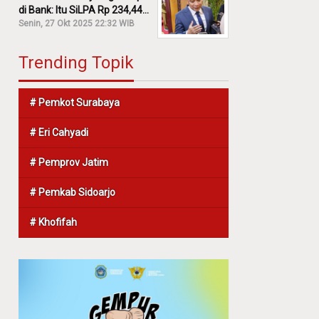
di Bank: Itu SiLPA Rp 234,44
M!
Senin, 27 Okt 2025 22:32 WIB
Trending Topik
# Pemkot Surabaya
# Eri Cahyadi
# Pemprov Jatim
# Pemkab Sidoarjo
# Khofifah