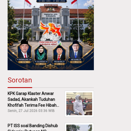
Sorotan
KPK Garap Klaster Anwar
Sadad, Akankah Tuduhan
Khofifah Terima Fee Hibah
30% Diusut?
Senin, 27 Jul 2026 03:36 WIB
PT ISS soal Banding Dishub