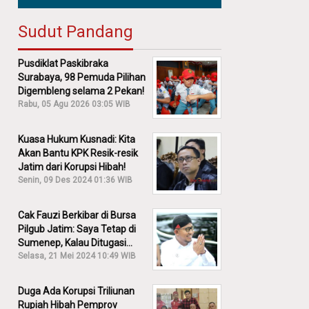
Sudut Pandang
Pusdiklat Paskibraka
Surabaya, 98 Pemuda Pilihan
Digembleng selama 2 Pekan!
Rabu, 05 Agu 2026 03:05 WIB
Kuasa Hukum Kusnadi: Kita
Akan Bantu KPK Resik-resik
Jatim dari Korupsi Hibah!
Senin, 09 Des 2024 01:36 WIB
Cak Fauzi Berkibar di Bursa
Pilgub Jatim: Saya Tetap di
Sumenep, Kalau Ditugasi
Partai Lain Cerita!
Selasa, 21 Mei 2024 10:49 WIB
Duga Ada Korupsi Triliunan
Rupiah Hibah Pemprov