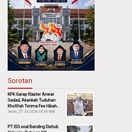
Sorotan
KPK Garap Klaster Anwar
Sadad, Akankah Tuduhan
Khofifah Terima Fee Hibah
30% Diusut?
Senin, 27 Jul 2026 03:36 WIB
PT ISS soal Banding Dishub