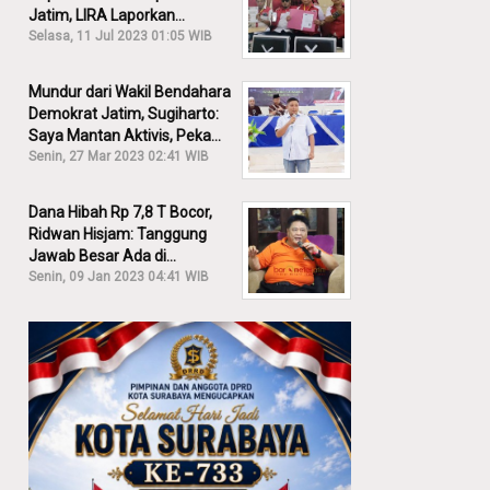
Jatim, LIRA Laporkan
Khofifah ke KPK: Dia Harus
Selasa, 11 Jul 2023 01:05 WIB
Bertanggung Jawab!
Mundur dari Wakil Bendahara
Demokrat Jatim, Sugiharto:
Saya Mantan Aktivis, Peka
Sekali Kalau Ada yang
Senin, 27 Mar 2023 02:41 WIB
Overlap!
Dana Hibah Rp 7,8 T Bocor,
Ridwan Hisjam: Tanggung
Jawab Besar Ada di
Pemprov, Bukan DPRD Jatim!
Senin, 09 Jan 2023 04:41 WIB