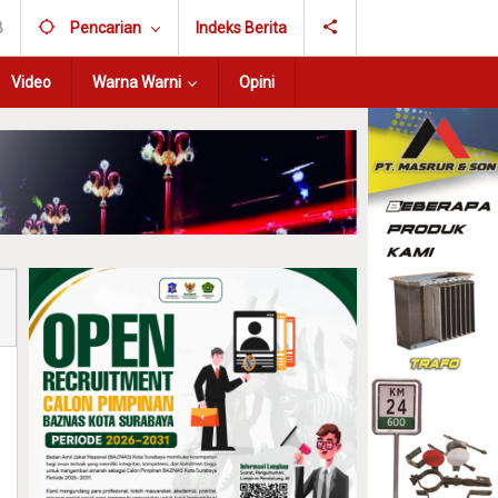
B
Pencarian
Indeks Berita
Video
Warna Warni
Opini