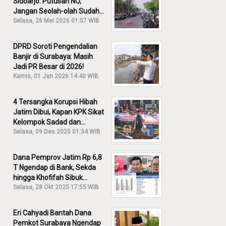
Sidoarjo: Putusan NO,
Jangan Seolah-olah Sudah
Menang!
Selasa, 26 Mei 2026 01:57 WIB
DPRD Soroti Pengendalian
Banjir di Surabaya: Masih
Jadi PR Besar di 2026!
Kamis, 01 Jan 2026 14:40 WIB
4 Tersangka Korupsi Hibah
Jatim Dibui, Kapan KPK Sikat
Kelompok Sadad dan
Iskandar?
Selasa, 09 Des 2025 01:34 WIB
Dana Pemprov Jatim Rp 6,8
T Ngendap di Bank, Sekda
hingga Khofifah Sibuk
Membantah!
Selasa, 28 Okt 2025 17:55 WIB
Eri Cahyadi Bantah Dana
Pemkot Surabaya Ngendap