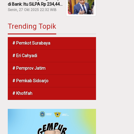
di Bank: Itu SiLPA Rp 234,44
M!
Senin, 27 Okt 2025 22:32 WIB
Trending Topik
# Pemkot Surabaya
# Eri Cahyadi
# Pemprov Jatim
# Pemkab Sidoarjo
# Khofifah