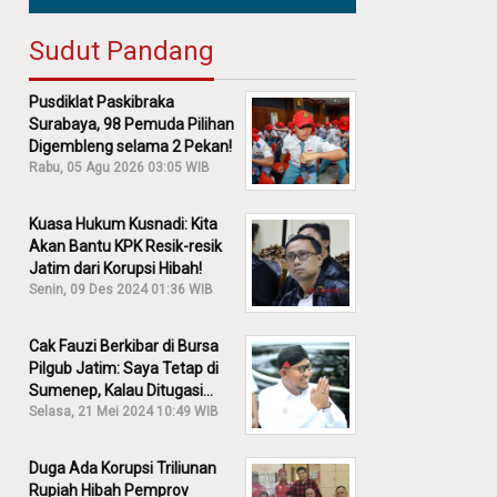
Sudut Pandang
Pusdiklat Paskibraka
Surabaya, 98 Pemuda Pilihan
Digembleng selama 2 Pekan!
Rabu, 05 Agu 2026 03:05 WIB
Kuasa Hukum Kusnadi: Kita
Akan Bantu KPK Resik-resik
Jatim dari Korupsi Hibah!
Senin, 09 Des 2024 01:36 WIB
Cak Fauzi Berkibar di Bursa
Pilgub Jatim: Saya Tetap di
Sumenep, Kalau Ditugasi
Partai Lain Cerita!
Selasa, 21 Mei 2024 10:49 WIB
Duga Ada Korupsi Triliunan
Rupiah Hibah Pemprov