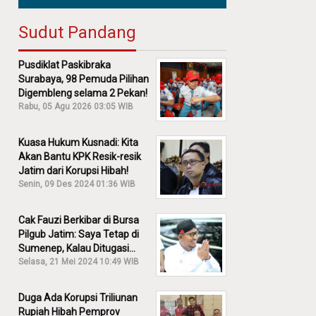
Sudut Pandang
Pusdiklat Paskibraka
Surabaya, 98 Pemuda Pilihan
Digembleng selama 2 Pekan!
Rabu, 05 Agu 2026 03:05 WIB
Kuasa Hukum Kusnadi: Kita
Akan Bantu KPK Resik-resik
Jatim dari Korupsi Hibah!
Senin, 09 Des 2024 01:36 WIB
Cak Fauzi Berkibar di Bursa
Pilgub Jatim: Saya Tetap di
Sumenep, Kalau Ditugasi
Partai Lain Cerita!
Selasa, 21 Mei 2024 10:49 WIB
Duga Ada Korupsi Triliunan
Rupiah Hibah Pemprov