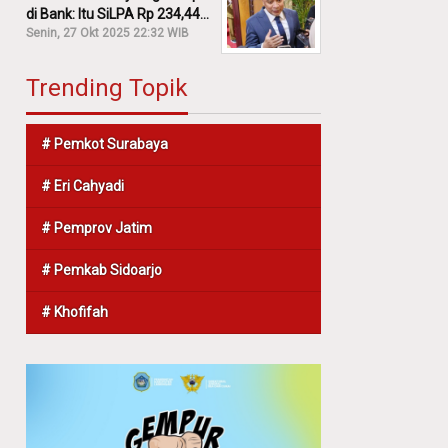
di Bank: Itu SiLPA Rp 234,44
M!
Senin, 27 Okt 2025 22:32 WIB
Trending Topik
# Pemkot Surabaya
# Eri Cahyadi
# Pemprov Jatim
# Pemkab Sidoarjo
# Khofifah