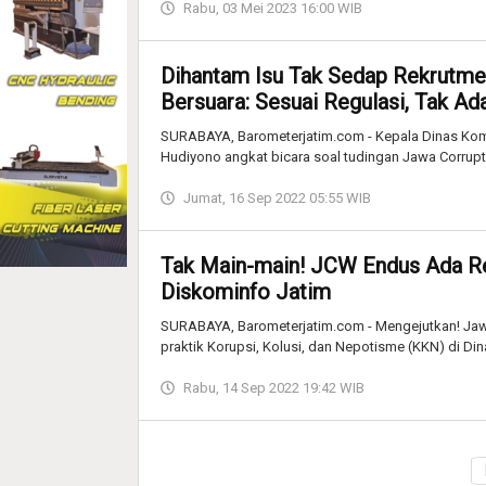
Rabu, 03 Mei 2023 16:00 WIB
Dihantam Isu Tak Sedap Rekrutme
Bersuara: Sesuai Regulasi, Tak A
SURABAYA, Barometerjatim.com - Kepala Dinas Komu
Hudiyono angkat bicara soal tudingan Jawa Corrup
Jumat, 16 Sep 2022 05:55 WIB
Tak Main-main! JCW Endus Ada Rek
Diskominfo Jatim
SURABAYA, Barometerjatim.com - Mengejutkan! Ja
praktik Korupsi, Kolusi, dan Nepotisme (KKN) di Di
Rabu, 14 Sep 2022 19:42 WIB