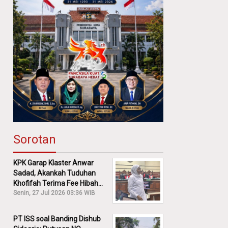
Sorotan
KPK Garap Klaster Anwar
Sadad, Akankah Tuduhan
Khofifah Terima Fee Hibah
30% Diusut?
Senin, 27 Jul 2026 03:36 WIB
PT ISS soal Banding Dishub