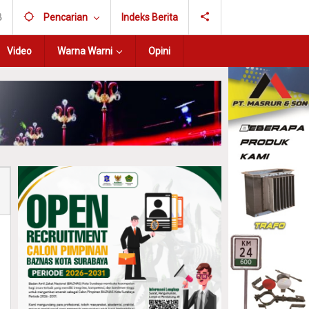
B
Pencarian
Indeks Berita
Video
Warna Warni
Opini