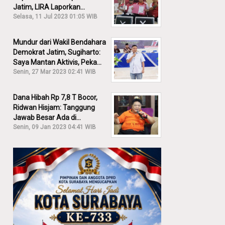
Jatim, LIRA Laporkan
Khofifah ke KPK: Dia Harus
Selasa, 11 Jul 2023 01:05 WIB
Bertanggung Jawab!
Mundur dari Wakil Bendahara
Demokrat Jatim, Sugiharto:
Saya Mantan Aktivis, Peka
Sekali Kalau Ada yang
Senin, 27 Mar 2023 02:41 WIB
Overlap!
Dana Hibah Rp 7,8 T Bocor,
Ridwan Hisjam: Tanggung
Jawab Besar Ada di
Pemprov, Bukan DPRD Jatim!
Senin, 09 Jan 2023 04:41 WIB