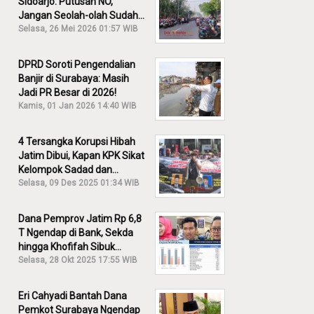
Sidoarjo: Putusan NO,
Jangan Seolah-olah Sudah
Menang!
Selasa, 26 Mei 2026 01:57 WIB
DPRD Soroti Pengendalian
Banjir di Surabaya: Masih
Jadi PR Besar di 2026!
Kamis, 01 Jan 2026 14:40 WIB
4 Tersangka Korupsi Hibah
Jatim Dibui, Kapan KPK Sikat
Kelompok Sadad dan
Iskandar?
Selasa, 09 Des 2025 01:34 WIB
Dana Pemprov Jatim Rp 6,8
T Ngendap di Bank, Sekda
hingga Khofifah Sibuk
Membantah!
Selasa, 28 Okt 2025 17:55 WIB
Eri Cahyadi Bantah Dana
Pemkot Surabaya Ngendap