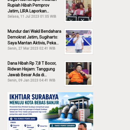
Rupiah Hibah Pemprov
Jatim, LIRA Laporkan
Khofifah ke KPK: Dia Harus
Selasa, 11 Jul 2023 01:05 WIB
Bertanggung Jawab!
Mundur dari Wakil Bendahara
Demokrat Jatim, Sugiharto:
Saya Mantan Aktivis, Peka
Sekali Kalau Ada yang
Senin, 27 Mar 2023 02:41 WIB
Overlap!
Dana Hibah Rp 7,8 T Bocor,
Ridwan Hisjam: Tanggung
Jawab Besar Ada di
Pemprov, Bukan DPRD Jatim!
Senin, 09 Jan 2023 04:41 WIB