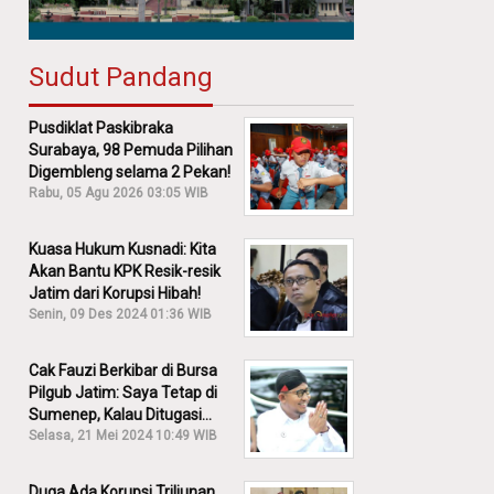
Sudut Pandang
Pusdiklat Paskibraka
Surabaya, 98 Pemuda Pilihan
Digembleng selama 2 Pekan!
Rabu, 05 Agu 2026 03:05 WIB
Kuasa Hukum Kusnadi: Kita
Akan Bantu KPK Resik-resik
Jatim dari Korupsi Hibah!
Senin, 09 Des 2024 01:36 WIB
Cak Fauzi Berkibar di Bursa
Pilgub Jatim: Saya Tetap di
Sumenep, Kalau Ditugasi
Partai Lain Cerita!
Selasa, 21 Mei 2024 10:49 WIB
Duga Ada Korupsi Triliunan