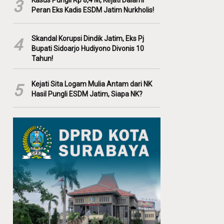
Kasus Pungli Rp 8,4 M, Kejati Dalami
3
Peran Eks Kadis ESDM Jatim Nurkholis!
Skandal Korupsi Dindik Jatim, Eks Pj
4
Bupati Sidoarjo Hudiyono Divonis 10
Tahun!
Kejati Sita Logam Mulia Antam dari NK
5
Hasil Pungli ESDM Jatim, Siapa NK?