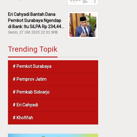
Eri Cahyadi Bantah Dana
Pemkot Surabaya Ngendap
di Bank: Itu SiLPA Rp 234,44
M!
Senin, 27 Okt 2025 22:32 WIB
Trending Topik
# Pemkot Surabaya
# Pemprov Jatim
# Pemkab Sidoarjo
# Eri Cahyadi
# Khofifah