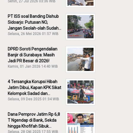
30% Diusut?
Senin, 27 Jul 2026 03:36 WIB
PT ISS soal Banding Dishub
Sidoarjo: Putusan NO,
Jangan Seolah-olah Sudah
Menang!
Selasa, 26 Mei 2026 01:57 WIB
DPRD Soroti Pengendalian
Banjir di Surabaya: Masih
Jadi PR Besar di 2026!
Kamis, 01 Jan 2026 14:40 WIB
4 Tersangka Korupsi Hibah
Jatim Dibui, Kapan KPK Sikat
Kelompok Sadad dan
Iskandar?
Selasa, 09 Des 2025 01:34 WIB
Dana Pemprov Jatim Rp 6,8
T Ngendap di Bank, Sekda
hingga Khofifah Sibuk
Membantah!
Selasa, 28 Okt 2025 17:55 WIB