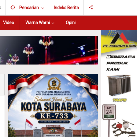
B
Pencarian
Indeks Berita
Video
Warna Warni
Opini