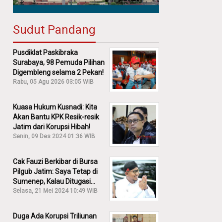
Sudut Pandang
Pusdiklat Paskibraka
Surabaya, 98 Pemuda Pilihan
Digembleng selama 2 Pekan!
Rabu, 05 Agu 2026 03:05 WIB
Kuasa Hukum Kusnadi: Kita
Akan Bantu KPK Resik-resik
Jatim dari Korupsi Hibah!
Senin, 09 Des 2024 01:36 WIB
Cak Fauzi Berkibar di Bursa
Pilgub Jatim: Saya Tetap di
Sumenep, Kalau Ditugasi
Partai Lain Cerita!
Selasa, 21 Mei 2024 10:49 WIB
Duga Ada Korupsi Triliunan