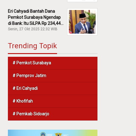
Eri Cahyadi Bantah Dana
Pemkot Surabaya Ngendap
di Bank: Itu SiLPA Rp 234,44
M!
Senin, 27 Okt 2025 22:32 WIB
Trending Topik
# Pemkot Surabaya
# Pemprov Jatim
# Eri Cahyadi
# Khofifah
# Pemkab Sidoarjo