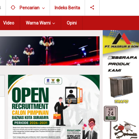
B
Pencarian
Indeks Berita
Video
Warna Warni
Opini