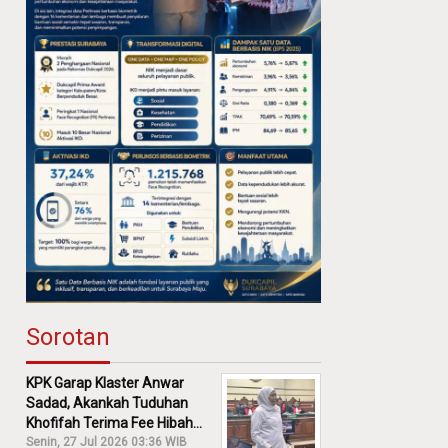
Sorotan
KPK Garap Klaster Anwar
Sadad, Akankah Tuduhan
Khofifah Terima Fee Hibah
30% Diusut?
Senin, 27 Jul 2026 03:36 WIB