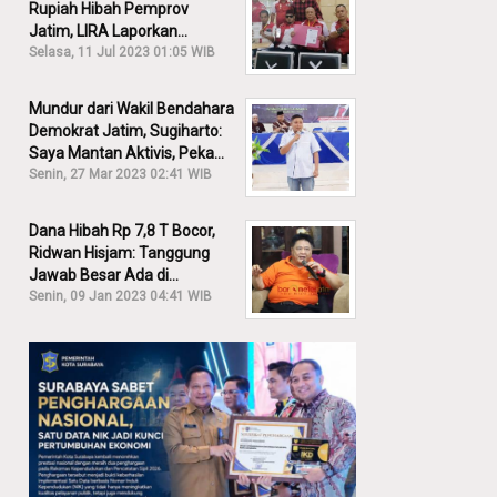
Rupiah Hibah Pemprov
Jatim, LIRA Laporkan
Khofifah ke KPK: Dia Harus
Selasa, 11 Jul 2023 01:05 WIB
Bertanggung Jawab!
Mundur dari Wakil Bendahara
Demokrat Jatim, Sugiharto:
Saya Mantan Aktivis, Peka
Sekali Kalau Ada yang
Senin, 27 Mar 2023 02:41 WIB
Overlap!
Dana Hibah Rp 7,8 T Bocor,
Ridwan Hisjam: Tanggung
Jawab Besar Ada di
Pemprov, Bukan DPRD Jatim!
Senin, 09 Jan 2023 04:41 WIB