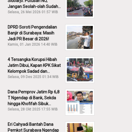
Sidoarjo: Putusan NO,
Jangan Seolah-olah Sudah
Menang!
Selasa, 26 Mei 2026 01:57 WIB
DPRD Soroti Pengendalian
Banjir di Surabaya: Masih
Jadi PR Besar di 2026!
Kamis, 01 Jan 2026 14:40 WIB
4 Tersangka Korupsi Hibah
Jatim Dibui, Kapan KPK Sikat
Kelompok Sadad dan
Iskandar?
Selasa, 09 Des 2025 01:34 WIB
Dana Pemprov Jatim Rp 6,8
T Ngendap di Bank, Sekda
hingga Khofifah Sibuk
Membantah!
Selasa, 28 Okt 2025 17:55 WIB
Eri Cahyadi Bantah Dana
Pemkot Surabaya Ngendap