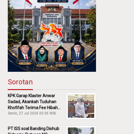
Sorotan
KPK Garap Klaster Anwar
Sadad, Akankah Tuduhan
Khofifah Terima Fee Hibah
30% Diusut?
Senin, 27 Jul 2026 03:36 WIB
PT ISS soal Banding Dishub