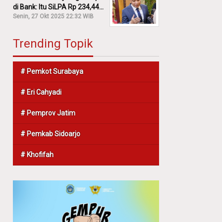
di Bank: Itu SiLPA Rp 234,44
M!
Senin, 27 Okt 2025 22:32 WIB
Trending Topik
# Pemkot Surabaya
# Eri Cahyadi
# Pemprov Jatim
# Pemkab Sidoarjo
# Khofifah