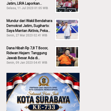
Jatim, LIRA Laporkan
Khofifah ke KPK: Dia Harus
Selasa, 11 Jul 2023 01:05 WIB
Bertanggung Jawab!
Mundur dari Wakil Bendahara
Demokrat Jatim, Sugiharto:
Saya Mantan Aktivis, Peka
Sekali Kalau Ada yang
Senin, 27 Mar 2023 02:41 WIB
Overlap!
Dana Hibah Rp 7,8 T Bocor,
Ridwan Hisjam: Tanggung
Jawab Besar Ada di
Pemprov, Bukan DPRD Jatim!
Senin, 09 Jan 2023 04:41 WIB