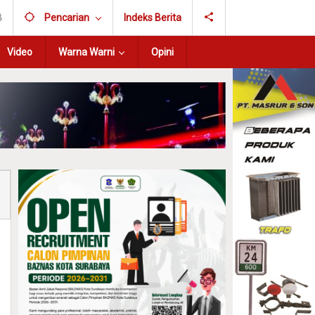
B
Pencarian
Indeks Berita
Video
Warna Warni
Opini