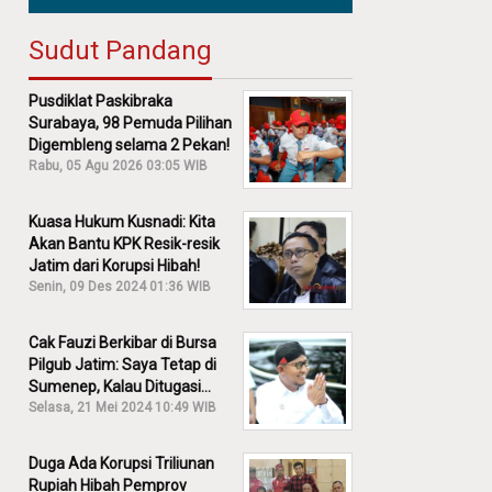
Sudut Pandang
Pusdiklat Paskibraka
Surabaya, 98 Pemuda Pilihan
Digembleng selama 2 Pekan!
Rabu, 05 Agu 2026 03:05 WIB
Kuasa Hukum Kusnadi: Kita
Akan Bantu KPK Resik-resik
Jatim dari Korupsi Hibah!
Senin, 09 Des 2024 01:36 WIB
Cak Fauzi Berkibar di Bursa
Pilgub Jatim: Saya Tetap di
Sumenep, Kalau Ditugasi
Partai Lain Cerita!
Selasa, 21 Mei 2024 10:49 WIB
Duga Ada Korupsi Triliunan
Rupiah Hibah Pemprov