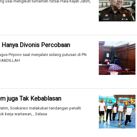
g usai mengikuti turnamen futsal Piala Kejati Jatim,
 Hanya Divonis Percobaan
agus Priyono saat menjalani sidang putusan di PN
om/ABDILLAH
em juga Tak Kebablasan
m, Soekarwo melakukan tendangan penalti
 kerja wartawan, , Selasa