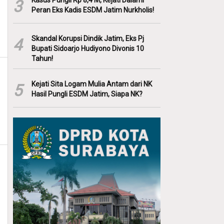
Kasus Pungli Rp 8,4 M, Kejati Dalami
3
Peran Eks Kadis ESDM Jatim Nurkholis!
Skandal Korupsi Dindik Jatim, Eks Pj
4
Bupati Sidoarjo Hudiyono Divonis 10
Tahun!
Kejati Sita Logam Mulia Antam dari NK
5
Hasil Pungli ESDM Jatim, Siapa NK?