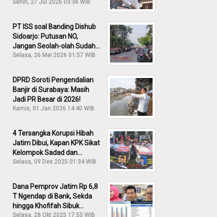
30% Diusut?
Senin, 27 Jul 2026 03:36 WIB
PT ISS soal Banding Dishub
Sidoarjo: Putusan NO,
Jangan Seolah-olah Sudah
Menang!
Selasa, 26 Mei 2026 01:57 WIB
DPRD Soroti Pengendalian
Banjir di Surabaya: Masih
Jadi PR Besar di 2026!
Kamis, 01 Jan 2026 14:40 WIB
4 Tersangka Korupsi Hibah
Jatim Dibui, Kapan KPK Sikat
Kelompok Sadad dan
Iskandar?
Selasa, 09 Des 2025 01:34 WIB
Dana Pemprov Jatim Rp 6,8
T Ngendap di Bank, Sekda
hingga Khofifah Sibuk
Membantah!
Selasa, 28 Okt 2025 17:55 WIB