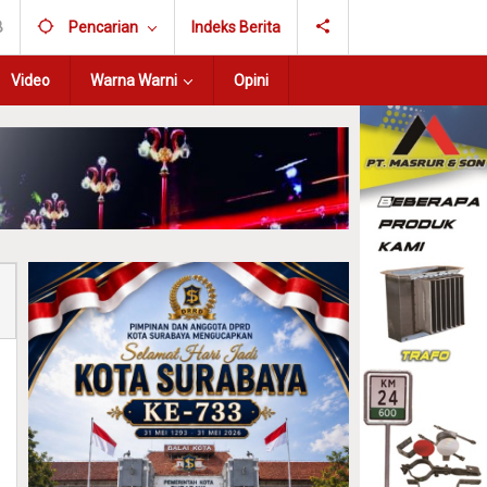
B
Pencarian
Indeks Berita
Video
Warna Warni
Opini