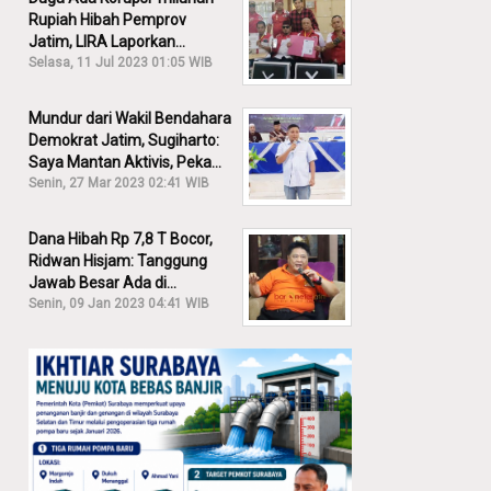
Rupiah Hibah Pemprov
Jatim, LIRA Laporkan
Khofifah ke KPK: Dia Harus
Selasa, 11 Jul 2023 01:05 WIB
Bertanggung Jawab!
Mundur dari Wakil Bendahara
Demokrat Jatim, Sugiharto:
Saya Mantan Aktivis, Peka
Sekali Kalau Ada yang
Senin, 27 Mar 2023 02:41 WIB
Overlap!
Dana Hibah Rp 7,8 T Bocor,
Ridwan Hisjam: Tanggung
Jawab Besar Ada di
Pemprov, Bukan DPRD Jatim!
Senin, 09 Jan 2023 04:41 WIB