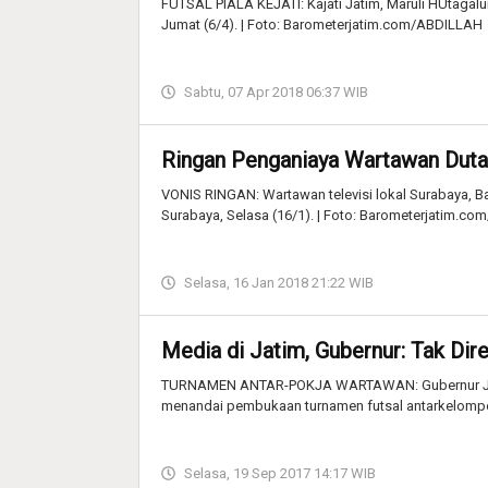
FUTSAL PIALA KEJATI: Kajati Jatim, Maruli HUtagalun
Jumat (6/4). | Foto: Barometerjatim.com/ABDILLAH
Sabtu, 07 Apr 2018 06:37 WIB
Ringan Penganiaya Wartawan Duta
VONIS RINGAN: Wartawan televisi lokal Surabaya, B
Surabaya, Selasa (16/1). | Foto: Barometerjatim.c
Selasa, 16 Jan 2018 21:22 WIB
Media di Jatim, Gubernur: Tak Dir
TURNAMEN ANTAR-POKJA WARTAWAN: Gubernur Jati
menandai pembukaan turnamen futsal antarkelompok
Selasa, 19 Sep 2017 14:17 WIB