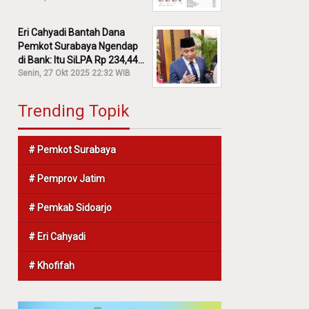
Eri Cahyadi Bantah Dana
Pemkot Surabaya Ngendap
di Bank: Itu SiLPA Rp 234,44
M!
Senin, 27 Okt 2025 22:32 WIB
Trending Topik
# Pemkot Surabaya
# Pemprov Jatim
# Pemkab Sidoarjo
# Eri Cahyadi
# Khofifah