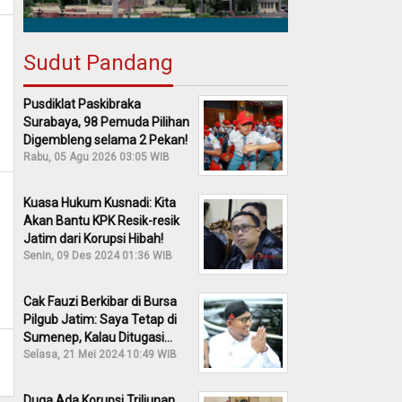
Sudut Pandang
Pusdiklat Paskibraka
Surabaya, 98 Pemuda Pilihan
Digembleng selama 2 Pekan!
Rabu, 05 Agu 2026 03:05 WIB
Kuasa Hukum Kusnadi: Kita
Akan Bantu KPK Resik-resik
Jatim dari Korupsi Hibah!
Senin, 09 Des 2024 01:36 WIB
Cak Fauzi Berkibar di Bursa
Pilgub Jatim: Saya Tetap di
Sumenep, Kalau Ditugasi
Partai Lain Cerita!
Selasa, 21 Mei 2024 10:49 WIB
Duga Ada Korupsi Triliunan