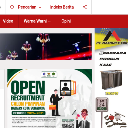
B
Pencarian
Indeks Berita
Video
Warna Warni
Opini