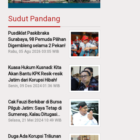
Sudut Pandang
Pusdiklat Paskibraka
Surabaya, 98 Pemuda Pilihan
Digembleng selama 2 Pekan!
Rabu, 05 Agu 2026 03:05 WIB
Kuasa Hukum Kusnadi: Kita
Akan Bantu KPK Resik-resik
Jatim dari Korupsi Hibah!
Senin, 09 Des 2024 01:36 WIB
Cak Fauzi Berkibar di Bursa
Pilgub Jatim: Saya Tetap di
Sumenep, Kalau Ditugasi
Partai Lain Cerita!
Selasa, 21 Mei 2024 10:49 WIB
Duga Ada Korupsi Triliunan