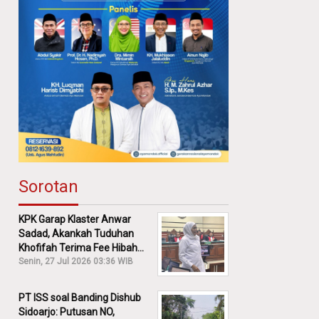
Sorotan
KPK Garap Klaster Anwar
Sadad, Akankah Tuduhan
Khofifah Terima Fee Hibah
30% Diusut?
Senin, 27 Jul 2026 03:36 WIB
PT ISS soal Banding Dishub
Sidoarjo: Putusan NO,