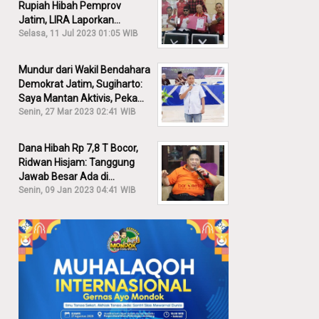
Rupiah Hibah Pemprov
Jatim, LIRA Laporkan
Khofifah ke KPK: Dia Harus
Selasa, 11 Jul 2023 01:05 WIB
Bertanggung Jawab!
Mundur dari Wakil Bendahara
Demokrat Jatim, Sugiharto:
Saya Mantan Aktivis, Peka
Sekali Kalau Ada yang
Senin, 27 Mar 2023 02:41 WIB
Overlap!
Dana Hibah Rp 7,8 T Bocor,
Ridwan Hisjam: Tanggung
Jawab Besar Ada di
Pemprov, Bukan DPRD Jatim!
Senin, 09 Jan 2023 04:41 WIB