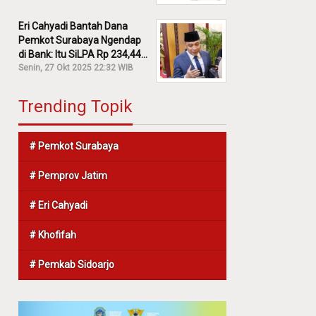
Eri Cahyadi Bantah Dana
Pemkot Surabaya Ngendap
di Bank: Itu SiLPA Rp 234,44
M!
Senin, 27 Okt 2025 22:32 WIB
Trending Topik
# Pemkot Surabaya
# Pemprov Jatim
# Eri Cahyadi
# Khofifah
# Pemkab Sidoarjo