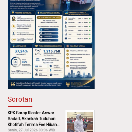
Sorotan
KPK Garap Klaster Anwar
Sadad, Akankah Tuduhan
Khofifah Terima Fee Hibah
30% Diusut?
Senin, 27 Jul 2026 03:36 WIB