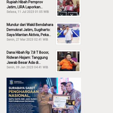
Rupiah Hibah Pemprov
Jatim, LIRA Laporkan
Khofifah ke KPK: Dia Harus
Selasa, 11 Jul 2023 01:05 WIB
Bertanggung Jawab!
Mundur dari Wakil Bendahara
Demokrat Jatim, Sugiharto:
Saya Mantan Aktivis, Peka
Sekali Kalau Ada yang
Senin, 27 Mar 2023 02:41 WIB
Overlap!
Dana Hibah Rp 7,8 T Bocor,
Ridwan Hisjam: Tanggung
Jawab Besar Ada di
Pemprov, Bukan DPRD Jatim!
Senin, 09 Jan 2023 04:41 WIB