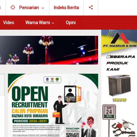
B
Pencarian
Indeks Berita
Video
Warna Warni
Opini