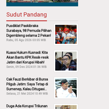
Sudut Pandang
Pusdiklat Paskibraka
Surabaya, 98 Pemuda Pilihan
Digembleng selama 2 Pekan!
Rabu, 05 Agu 2026 03:05 WIB
Kuasa Hukum Kusnadi: Kita
Akan Bantu KPK Resik-resik
Jatim dari Korupsi Hibah!
Senin, 09 Des 2024 01:36 WIB
Cak Fauzi Berkibar di Bursa
Pilgub Jatim: Saya Tetap di
Sumenep, Kalau Ditugasi
Partai Lain Cerita!
Selasa, 21 Mei 2024 10:49 WIB
Duga Ada Korupsi Triliunan