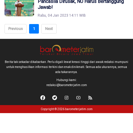
Pancasila Dirusak, NU Harus Bertanggung
Jawab!
Rabu, 04 Jan 2023 14:11 WIB
Previous
1
Next
Berita tak sekadar dikabarkan. Perlu digali lewat kreasi tinggi dari awak redaksi mumpuni
untuk menghasilkan informasi terkini dan enak dinikmati. Semua ada ukurannya, semua
ada takarannya.
Hubungi kami:
redaksi@barometerjatim.com
Copyright © 2026 barometerjatim.com