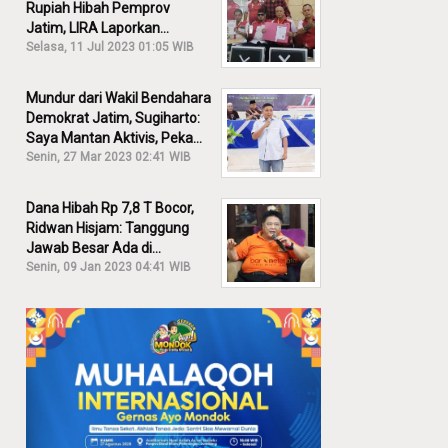
Rupiah Hibah Pemprov
Jatim, LIRA Laporkan
Khofifah ke KPK: Dia Harus
Selasa, 11 Jul 2023 01:05 WIB
Bertanggung Jawab!
Mundur dari Wakil Bendahara
Demokrat Jatim, Sugiharto:
Saya Mantan Aktivis, Peka
Sekali Kalau Ada yang
Senin, 27 Mar 2023 02:41 WIB
Overlap!
Dana Hibah Rp 7,8 T Bocor,
Ridwan Hisjam: Tanggung
Jawab Besar Ada di
Pemprov, Bukan DPRD Jatim!
Senin, 09 Jan 2023 04:41 WIB