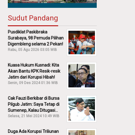
Sudut Pandang
Pusdiklat Paskibraka
Surabaya, 98 Pemuda Pilihan
Digembleng selama 2 Pekan!
Rabu, 05 Agu 2026 03:05 WIB
Kuasa Hukum Kusnadi: Kita
Akan Bantu KPK Resik-resik
Jatim dari Korupsi Hibah!
Senin, 09 Des 2024 01:36 WIB
Cak Fauzi Berkibar di Bursa
Pilgub Jatim: Saya Tetap di
Sumenep, Kalau Ditugasi
Partai Lain Cerita!
Selasa, 21 Mei 2024 10:49 WIB
Duga Ada Korupsi Triliunan