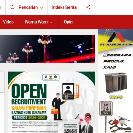
B
Pencarian
Indeks Berita
Video
Warna Warni
Opini