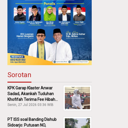
Sorotan
KPK Garap Klaster Anwar
Sadad, Akankah Tuduhan
Khofifah Terima Fee Hibah
30% Diusut?
Senin, 27 Jul 2026 03:36 WIB
PT ISS soal Banding Dishub
Sidoarjo: Putusan NO,