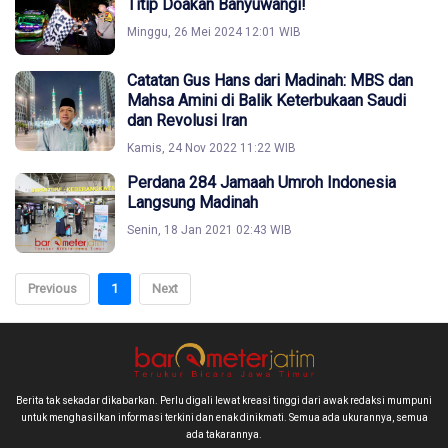
Titip Doakan Banyuwangi!
Minggu, 26 Mei 2024 12:01 WIB
Catatan Gus Hans dari Madinah: MBS dan
Mahsa Amini di Balik Keterbukaan Saudi
dan Revolusi Iran
Kamis, 24 Nov 2022 11:22 WIB
Perdana 284 Jamaah Umroh Indonesia
Langsung Madinah
Senin, 18 Jan 2021 02:43 WIB
Previous
1
Next
Berita tak sekadar dikabarkan. Perlu digali lewat kreasi tinggi dari awak redaksi mumpuni
untuk menghasilkan informasi terkini dan enak dinikmati. Semua ada ukurannya, semua
ada takarannya.