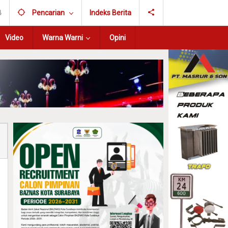
B
Pencarian
Indeks Berita
Video
Warna Warni
Opini