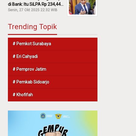
di Bank: Itu SiLPA Rp 234,44
M!
Senin, 27 Okt 2025 22:32 WIB
Trending Topik
# Pemkot Surabaya
# Eri Cahyadi
# Pemprov Jatim
# Pemkab Sidoarjo
# Khofifah