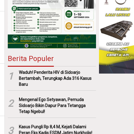
Berita Populer
Waduh! Penderita HIV di Sidoarjo
1
Bertambah, Terungkap Ada 316 Kasus
Baru
Mengenal Ego Setyawan, Pemuda
2
Sidoarjo Bikin Dapur Para Tetangga
Tetap Ngebul!
Kasus Pungli Rp 8,4 M, Kejati Dalami
3
Peran Eks Kadis ESDM Jatim Nurkholis!