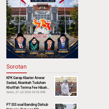
Sorotan
KPK Garap Klaster Anwar
Sadad, Akankah Tuduhan
Khofifah Terima Fee Hibah
30% Diusut?
Senin, 27 Jul 2026 03:36 WIB
PT ISS soal Banding Dishub