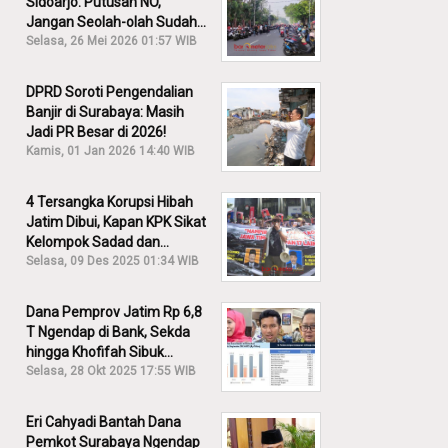
Sidoarjo: Putusan NO,
Jangan Seolah-olah Sudah
Menang!
Selasa, 26 Mei 2026 01:57 WIB
DPRD Soroti Pengendalian
Banjir di Surabaya: Masih
Jadi PR Besar di 2026!
Kamis, 01 Jan 2026 14:40 WIB
4 Tersangka Korupsi Hibah
Jatim Dibui, Kapan KPK Sikat
Kelompok Sadad dan
Iskandar?
Selasa, 09 Des 2025 01:34 WIB
Dana Pemprov Jatim Rp 6,8
T Ngendap di Bank, Sekda
hingga Khofifah Sibuk
Membantah!
Selasa, 28 Okt 2025 17:55 WIB
Eri Cahyadi Bantah Dana
Pemkot Surabaya Ngendap