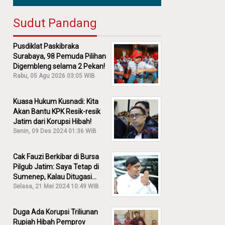
Sudut Pandang
Pusdiklat Paskibraka
Surabaya, 98 Pemuda Pilihan
Digembleng selama 2 Pekan!
Rabu, 05 Agu 2026 03:05 WIB
Kuasa Hukum Kusnadi: Kita
Akan Bantu KPK Resik-resik
Jatim dari Korupsi Hibah!
Senin, 09 Des 2024 01:36 WIB
Cak Fauzi Berkibar di Bursa
Pilgub Jatim: Saya Tetap di
Sumenep, Kalau Ditugasi
Partai Lain Cerita!
Selasa, 21 Mei 2024 10:49 WIB
Duga Ada Korupsi Triliunan
Rupiah Hibah Pemprov