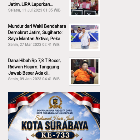
Jatim, LIRA Laporkan
Khofifah ke KPK: Dia Harus
Selasa, 11 Jul 2023 01:05 WIB
Bertanggung Jawab!
Mundur dari Wakil Bendahara
Demokrat Jatim, Sugiharto:
Saya Mantan Aktivis, Peka
Sekali Kalau Ada yang
Senin, 27 Mar 2023 02:41 WIB
Overlap!
Dana Hibah Rp 7,8 T Bocor,
Ridwan Hisjam: Tanggung
Jawab Besar Ada di
Pemprov, Bukan DPRD Jatim!
Senin, 09 Jan 2023 04:41 WIB