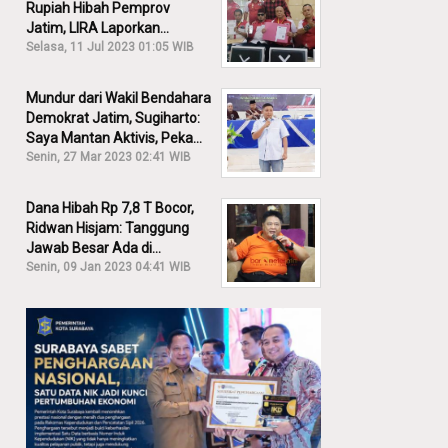
Rupiah Hibah Pemprov
Jatim, LIRA Laporkan
Khofifah ke KPK: Dia Harus
Selasa, 11 Jul 2023 01:05 WIB
Bertanggung Jawab!
Mundur dari Wakil Bendahara
Demokrat Jatim, Sugiharto:
Saya Mantan Aktivis, Peka
Sekali Kalau Ada yang
Senin, 27 Mar 2023 02:41 WIB
Overlap!
Dana Hibah Rp 7,8 T Bocor,
Ridwan Hisjam: Tanggung
Jawab Besar Ada di
Pemprov, Bukan DPRD Jatim!
Senin, 09 Jan 2023 04:41 WIB