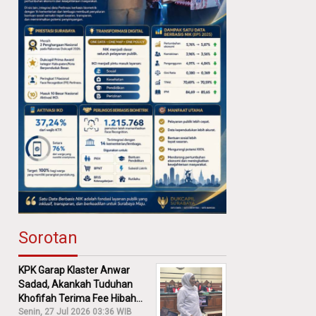
Sorotan
KPK Garap Klaster Anwar
Sadad, Akankah Tuduhan
Khofifah Terima Fee Hibah
30% Diusut?
Senin, 27 Jul 2026 03:36 WIB