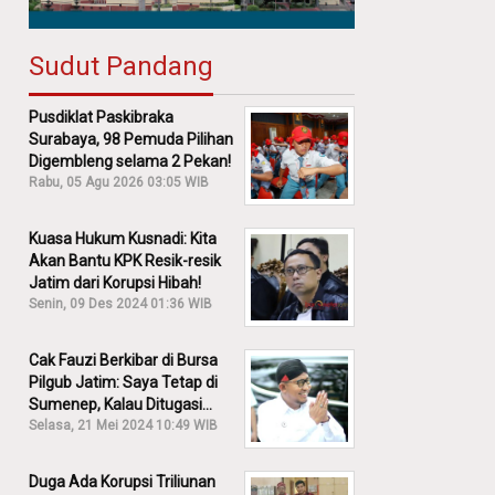
Sudut Pandang
Pusdiklat Paskibraka
Surabaya, 98 Pemuda Pilihan
Digembleng selama 2 Pekan!
Rabu, 05 Agu 2026 03:05 WIB
Kuasa Hukum Kusnadi: Kita
Akan Bantu KPK Resik-resik
Jatim dari Korupsi Hibah!
Senin, 09 Des 2024 01:36 WIB
Cak Fauzi Berkibar di Bursa
Pilgub Jatim: Saya Tetap di
Sumenep, Kalau Ditugasi
Partai Lain Cerita!
Selasa, 21 Mei 2024 10:49 WIB
Duga Ada Korupsi Triliunan