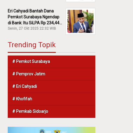
Eri Cahyadi Bantah Dana
Pemkot Surabaya Ngendap
di Bank: Itu SiLPA Rp 234,44
M!
Senin, 27 Okt 2025 22:32 WIB
Trending Topik
# Pemkot Surabaya
# Pemprov Jatim
# Eri Cahyadi
# Khofifah
# Pemkab Sidoarjo