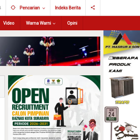
B
Pencarian
Indeks Berita
Video
Warna Warni
Opini