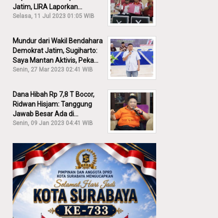
Jatim, LIRA Laporkan
Khofifah ke KPK: Dia Harus
Selasa, 11 Jul 2023 01:05 WIB
Bertanggung Jawab!
Mundur dari Wakil Bendahara
Demokrat Jatim, Sugiharto:
Saya Mantan Aktivis, Peka
Sekali Kalau Ada yang
Senin, 27 Mar 2023 02:41 WIB
Overlap!
Dana Hibah Rp 7,8 T Bocor,
Ridwan Hisjam: Tanggung
Jawab Besar Ada di
Pemprov, Bukan DPRD Jatim!
Senin, 09 Jan 2023 04:41 WIB