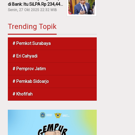
di Bank: Itu SiLPA Rp 234,44
M!
Senin, 27 Okt 2025 22:32 WIB
Trending Topik
# Pemkot Surabaya
# Eri Cahyadi
# Pemprov Jatim
# Pemkab Sidoarjo
# Khofifah