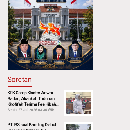
Sorotan
KPK Garap Klaster Anwar
Sadad, Akankah Tuduhan
Khofifah Terima Fee Hibah
30% Diusut?
Senin, 27 Jul 2026 03:36 WIB
PT ISS soal Banding Dishub