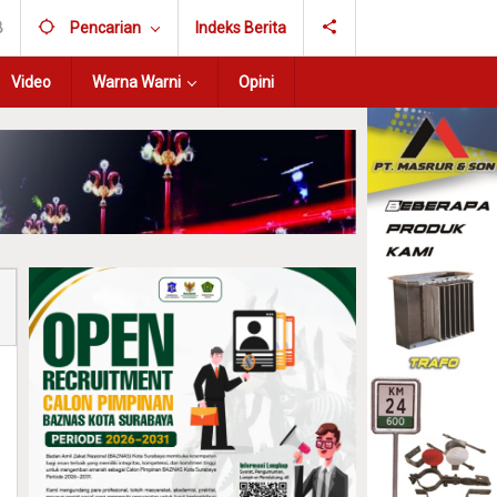
B
Pencarian
Indeks Berita
Video
Warna Warni
Opini