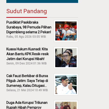
Sudut Pandang
Pusdiklat Paskibraka
Surabaya, 98 Pemuda Pilihan
Digembleng selama 2 Pekan!
Rabu, 05 Agu 2026 03:05 WIB
Kuasa Hukum Kusnadi: Kita
Akan Bantu KPK Resik-resik
Jatim dari Korupsi Hibah!
Senin, 09 Des 2024 01:36 WIB
Cak Fauzi Berkibar di Bursa
Pilgub Jatim: Saya Tetap di
Sumenep, Kalau Ditugasi
Partai Lain Cerita!
Selasa, 21 Mei 2024 10:49 WIB
Duga Ada Korupsi Triliunan
Rupiah Hibah Pemprov