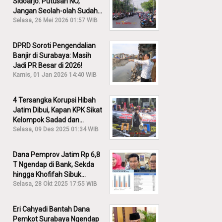
Sidoarjo: Putusan NO,
Jangan Seolah-olah Sudah
Menang!
Selasa, 26 Mei 2026 01:57 WIB
DPRD Soroti Pengendalian
Banjir di Surabaya: Masih
Jadi PR Besar di 2026!
Kamis, 01 Jan 2026 14:40 WIB
4 Tersangka Korupsi Hibah
Jatim Dibui, Kapan KPK Sikat
Kelompok Sadad dan
Iskandar?
Selasa, 09 Des 2025 01:34 WIB
Dana Pemprov Jatim Rp 6,8
T Ngendap di Bank, Sekda
hingga Khofifah Sibuk
Membantah!
Selasa, 28 Okt 2025 17:55 WIB
Eri Cahyadi Bantah Dana
Pemkot Surabaya Ngendap