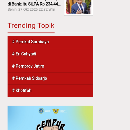
di Bank: Itu SiLPA Rp 234,44
M!
Senin, 27 Okt 2025 22:32 WIB
Trending Topik
# Pemkot Surabaya
# Eri Cahyadi
# Pemprov Jatim
# Pemkab Sidoarjo
# Khofifah