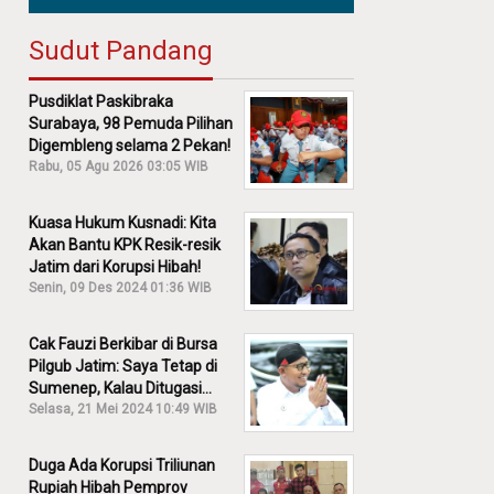
Sudut Pandang
Pusdiklat Paskibraka
Surabaya, 98 Pemuda Pilihan
Digembleng selama 2 Pekan!
Rabu, 05 Agu 2026 03:05 WIB
Kuasa Hukum Kusnadi: Kita
Akan Bantu KPK Resik-resik
Jatim dari Korupsi Hibah!
Senin, 09 Des 2024 01:36 WIB
Cak Fauzi Berkibar di Bursa
Pilgub Jatim: Saya Tetap di
Sumenep, Kalau Ditugasi
Partai Lain Cerita!
Selasa, 21 Mei 2024 10:49 WIB
Duga Ada Korupsi Triliunan
Rupiah Hibah Pemprov