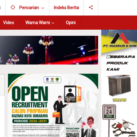
B
Pencarian
Indeks Berita
Video
Warna Warni
Opini