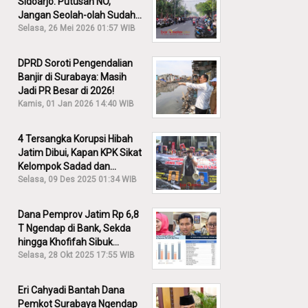
Sidoarjo: Putusan NO,
Jangan Seolah-olah Sudah
Menang!
Selasa, 26 Mei 2026 01:57 WIB
DPRD Soroti Pengendalian
Banjir di Surabaya: Masih
Jadi PR Besar di 2026!
Kamis, 01 Jan 2026 14:40 WIB
4 Tersangka Korupsi Hibah
Jatim Dibui, Kapan KPK Sikat
Kelompok Sadad dan
Iskandar?
Selasa, 09 Des 2025 01:34 WIB
Dana Pemprov Jatim Rp 6,8
T Ngendap di Bank, Sekda
hingga Khofifah Sibuk
Membantah!
Selasa, 28 Okt 2025 17:55 WIB
Eri Cahyadi Bantah Dana
Pemkot Surabaya Ngendap