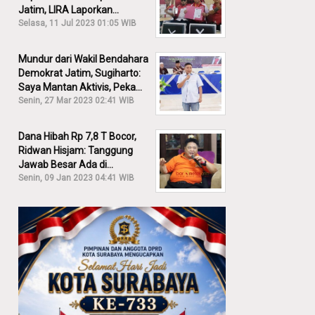
Jatim, LIRA Laporkan
Khofifah ke KPK: Dia Harus
Selasa, 11 Jul 2023 01:05 WIB
Bertanggung Jawab!
Mundur dari Wakil Bendahara
Demokrat Jatim, Sugiharto:
Saya Mantan Aktivis, Peka
Sekali Kalau Ada yang
Senin, 27 Mar 2023 02:41 WIB
Overlap!
Dana Hibah Rp 7,8 T Bocor,
Ridwan Hisjam: Tanggung
Jawab Besar Ada di
Pemprov, Bukan DPRD Jatim!
Senin, 09 Jan 2023 04:41 WIB