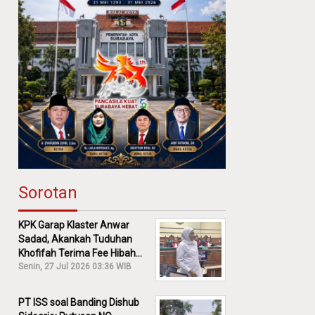
Sorotan
KPK Garap Klaster Anwar
Sadad, Akankah Tuduhan
Khofifah Terima Fee Hibah
30% Diusut?
Senin, 27 Jul 2026 03:36 WIB
PT ISS soal Banding Dishub