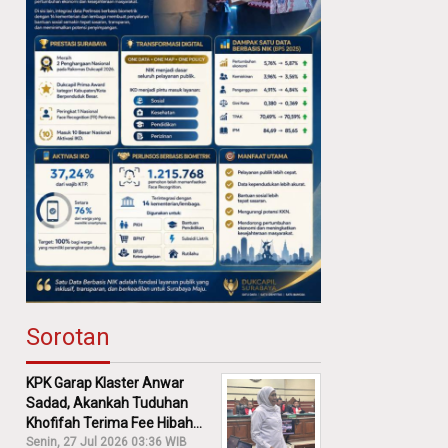
Sorotan
KPK Garap Klaster Anwar
Sadad, Akankah Tuduhan
Khofifah Terima Fee Hibah
30% Diusut?
Senin, 27 Jul 2026 03:36 WIB