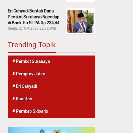
Eri Cahyadi Bantah Dana
Pemkot Surabaya Ngendap
di Bank: Itu SiLPA Rp 234,44
M!
Senin, 27 Okt 2025 22:32 WIB
Trending Topik
# Pemkot Surabaya
# Pemprov Jatim
# Eri Cahyadi
# Khofifah
# Pemkab Sidoarjo