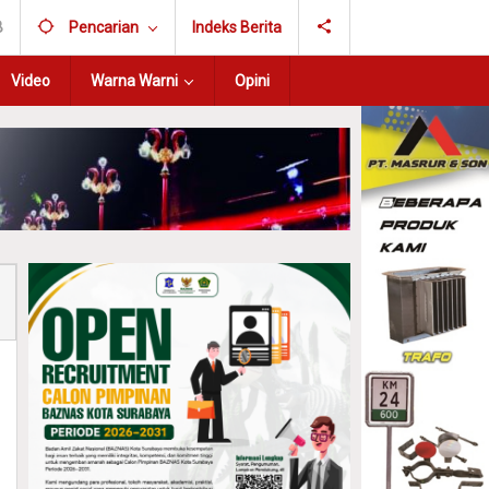
B
Pencarian
Indeks Berita
Video
Warna Warni
Opini