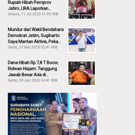
Rupiah Hibah Pemprov
Jatim, LIRA Laporkan
Khofifah ke KPK: Dia Harus
Selasa, 11 Jul 2023 01:05 WIB
Bertanggung Jawab!
Mundur dari Wakil Bendahara
Demokrat Jatim, Sugiharto:
Saya Mantan Aktivis, Peka
Sekali Kalau Ada yang
Senin, 27 Mar 2023 02:41 WIB
Overlap!
Dana Hibah Rp 7,8 T Bocor,
Ridwan Hisjam: Tanggung
Jawab Besar Ada di
Pemprov, Bukan DPRD Jatim!
Senin, 09 Jan 2023 04:41 WIB