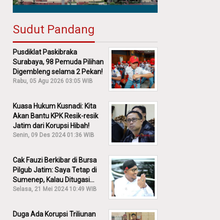
Sudut Pandang
Pusdiklat Paskibraka
Surabaya, 98 Pemuda Pilihan
Digembleng selama 2 Pekan!
Rabu, 05 Agu 2026 03:05 WIB
Kuasa Hukum Kusnadi: Kita
Akan Bantu KPK Resik-resik
Jatim dari Korupsi Hibah!
Senin, 09 Des 2024 01:36 WIB
Cak Fauzi Berkibar di Bursa
Pilgub Jatim: Saya Tetap di
Sumenep, Kalau Ditugasi
Partai Lain Cerita!
Selasa, 21 Mei 2024 10:49 WIB
Duga Ada Korupsi Triliunan