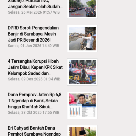
Sidoarjo: Putusan NO,
Jangan Seolah-olah Sudah
Menang!
Selasa, 26 Mei 2026 01:57 WIB
DPRD Soroti Pengendalian
Banjir di Surabaya: Masih
Jadi PR Besar di 2026!
Kamis, 01 Jan 2026 14:40 WIB
4 Tersangka Korupsi Hibah
Jatim Dibui, Kapan KPK Sikat
Kelompok Sadad dan
Iskandar?
Selasa, 09 Des 2025 01:34 WIB
Dana Pemprov Jatim Rp 6,8
T Ngendap di Bank, Sekda
hingga Khofifah Sibuk
Membantah!
Selasa, 28 Okt 2025 17:55 WIB
Eri Cahyadi Bantah Dana
Pemkot Surabaya Ngendap