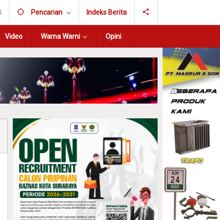
B
Pencarian
Indeks Berita
Video
Warna Warni
Opini