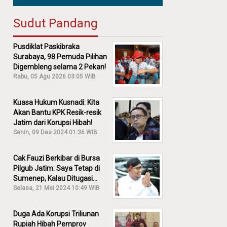
Sudut Pandang
Pusdiklat Paskibraka
Surabaya, 98 Pemuda Pilihan
Digembleng selama 2 Pekan!
Rabu, 05 Agu 2026 03:05 WIB
Kuasa Hukum Kusnadi: Kita
Akan Bantu KPK Resik-resik
Jatim dari Korupsi Hibah!
Senin, 09 Des 2024 01:36 WIB
Cak Fauzi Berkibar di Bursa
Pilgub Jatim: Saya Tetap di
Sumenep, Kalau Ditugasi
Partai Lain Cerita!
Selasa, 21 Mei 2024 10:49 WIB
Duga Ada Korupsi Triliunan
Rupiah Hibah Pemprov