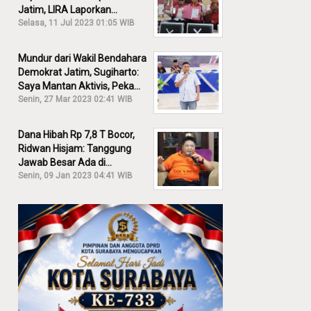
Jatim, LIRA Laporkan
Khofifah ke KPK: Dia Harus
Selasa, 11 Jul 2023 01:05 WIB
Bertanggung Jawab!
Mundur dari Wakil Bendahara
Demokrat Jatim, Sugiharto:
Saya Mantan Aktivis, Peka
Sekali Kalau Ada yang
Senin, 27 Mar 2023 02:41 WIB
Overlap!
Dana Hibah Rp 7,8 T Bocor,
Ridwan Hisjam: Tanggung
Jawab Besar Ada di
Pemprov, Bukan DPRD Jatim!
Senin, 09 Jan 2023 04:41 WIB