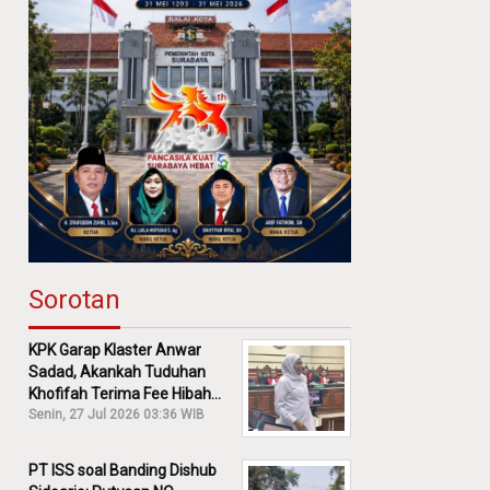
Sorotan
KPK Garap Klaster Anwar
Sadad, Akankah Tuduhan
Khofifah Terima Fee Hibah
30% Diusut?
Senin, 27 Jul 2026 03:36 WIB
PT ISS soal Banding Dishub