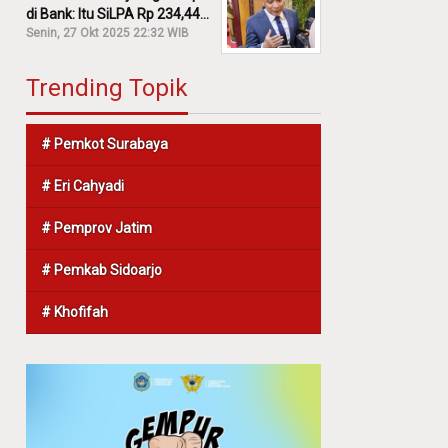
di Bank: Itu SiLPA Rp 234,44
M!
Senin, 27 Okt 2025 22:32 WIB
Trending Topik
# Pemkot Surabaya
# Eri Cahyadi
# Pemprov Jatim
# Pemkab Sidoarjo
# Khofifah