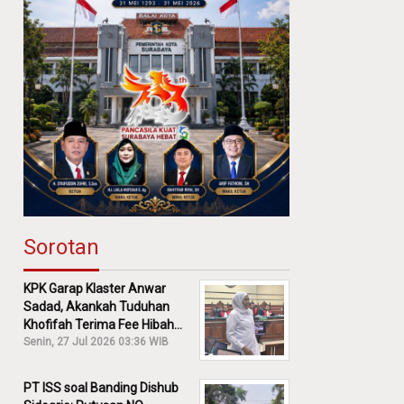
Sorotan
KPK Garap Klaster Anwar
Sadad, Akankah Tuduhan
Khofifah Terima Fee Hibah
30% Diusut?
Senin, 27 Jul 2026 03:36 WIB
PT ISS soal Banding Dishub