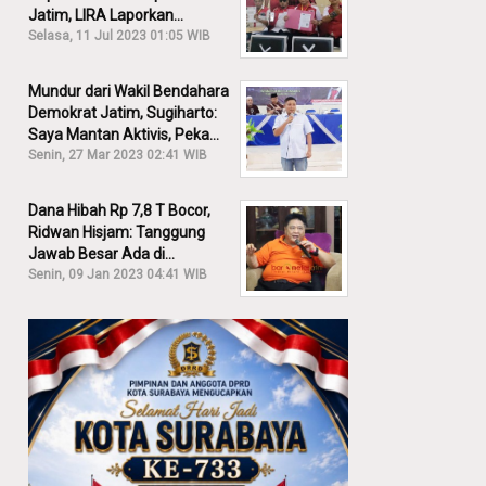
Jatim, LIRA Laporkan
Khofifah ke KPK: Dia Harus
Selasa, 11 Jul 2023 01:05 WIB
Bertanggung Jawab!
Mundur dari Wakil Bendahara
Demokrat Jatim, Sugiharto:
Saya Mantan Aktivis, Peka
Sekali Kalau Ada yang
Senin, 27 Mar 2023 02:41 WIB
Overlap!
Dana Hibah Rp 7,8 T Bocor,
Ridwan Hisjam: Tanggung
Jawab Besar Ada di
Pemprov, Bukan DPRD Jatim!
Senin, 09 Jan 2023 04:41 WIB