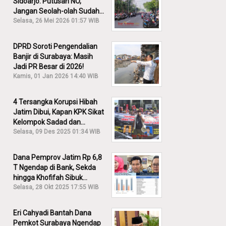
Sidoarjo: Putusan NO,
Jangan Seolah-olah Sudah
Menang!
Selasa, 26 Mei 2026 01:57 WIB
DPRD Soroti Pengendalian
Banjir di Surabaya: Masih
Jadi PR Besar di 2026!
Kamis, 01 Jan 2026 14:40 WIB
4 Tersangka Korupsi Hibah
Jatim Dibui, Kapan KPK Sikat
Kelompok Sadad dan
Iskandar?
Selasa, 09 Des 2025 01:34 WIB
Dana Pemprov Jatim Rp 6,8
T Ngendap di Bank, Sekda
hingga Khofifah Sibuk
Membantah!
Selasa, 28 Okt 2025 17:55 WIB
Eri Cahyadi Bantah Dana
Pemkot Surabaya Ngendap