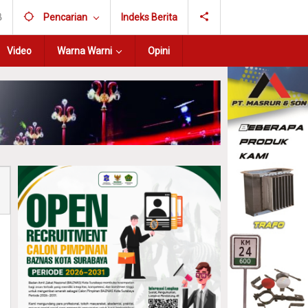
B
Pencarian
Indeks Berita
Video
Warna Warni
Opini