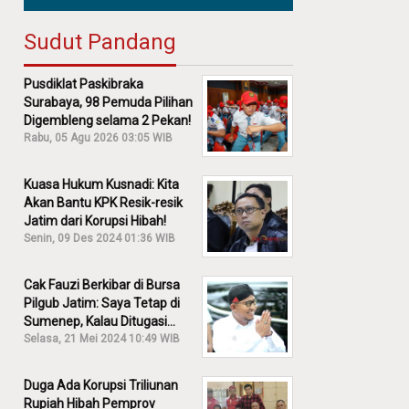
Sudut Pandang
Pusdiklat Paskibraka
Surabaya, 98 Pemuda Pilihan
Digembleng selama 2 Pekan!
Rabu, 05 Agu 2026 03:05 WIB
Kuasa Hukum Kusnadi: Kita
Akan Bantu KPK Resik-resik
Jatim dari Korupsi Hibah!
Senin, 09 Des 2024 01:36 WIB
Cak Fauzi Berkibar di Bursa
Pilgub Jatim: Saya Tetap di
Sumenep, Kalau Ditugasi
Partai Lain Cerita!
Selasa, 21 Mei 2024 10:49 WIB
Duga Ada Korupsi Triliunan
Rupiah Hibah Pemprov