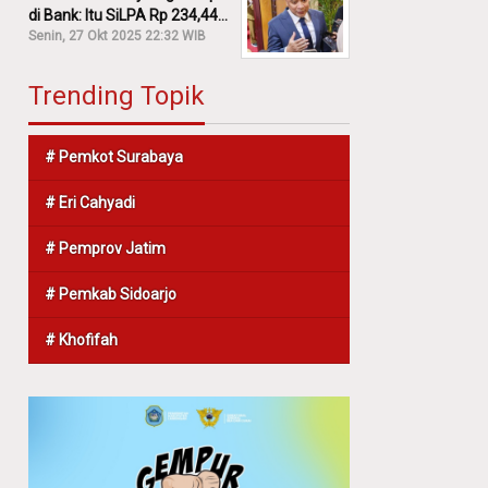
di Bank: Itu SiLPA Rp 234,44
M!
Senin, 27 Okt 2025 22:32 WIB
Trending Topik
# Pemkot Surabaya
# Eri Cahyadi
# Pemprov Jatim
# Pemkab Sidoarjo
# Khofifah