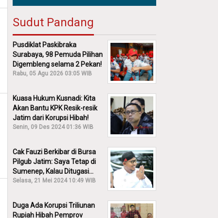
Sudut Pandang
Pusdiklat Paskibraka
Surabaya, 98 Pemuda Pilihan
Digembleng selama 2 Pekan!
Rabu, 05 Agu 2026 03:05 WIB
Kuasa Hukum Kusnadi: Kita
Akan Bantu KPK Resik-resik
Jatim dari Korupsi Hibah!
Senin, 09 Des 2024 01:36 WIB
Cak Fauzi Berkibar di Bursa
Pilgub Jatim: Saya Tetap di
Sumenep, Kalau Ditugasi
Partai Lain Cerita!
Selasa, 21 Mei 2024 10:49 WIB
Duga Ada Korupsi Triliunan
Rupiah Hibah Pemprov