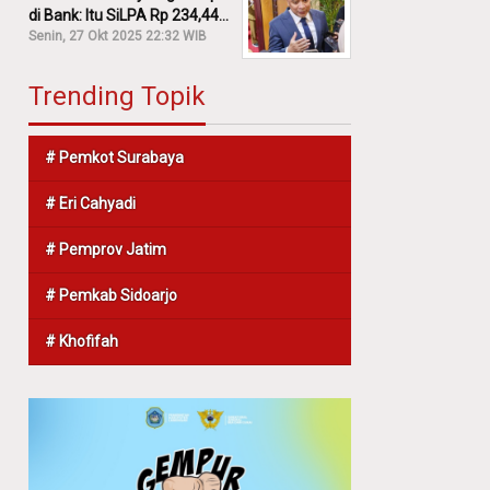
di Bank: Itu SiLPA Rp 234,44
M!
Senin, 27 Okt 2025 22:32 WIB
Trending Topik
# Pemkot Surabaya
# Eri Cahyadi
# Pemprov Jatim
# Pemkab Sidoarjo
# Khofifah