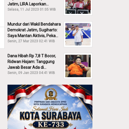
Jatim, LIRA Laporkan
Khofifah ke KPK: Dia Harus
Selasa, 11 Jul 2023 01:05 WIB
Bertanggung Jawab!
Mundur dari Wakil Bendahara
Demokrat Jatim, Sugiharto:
Saya Mantan Aktivis, Peka
Sekali Kalau Ada yang
Senin, 27 Mar 2023 02:41 WIB
Overlap!
Dana Hibah Rp 7,8 T Bocor,
Ridwan Hisjam: Tanggung
Jawab Besar Ada di
Pemprov, Bukan DPRD Jatim!
Senin, 09 Jan 2023 04:41 WIB