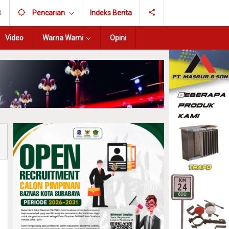
B
Pencarian
Indeks Berita
Video
Warna Warni
Opini