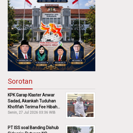
Sorotan
KPK Garap Klaster Anwar
Sadad, Akankah Tuduhan
Khofifah Terima Fee Hibah
30% Diusut?
Senin, 27 Jul 2026 03:36 WIB
PT ISS soal Banding Dishub