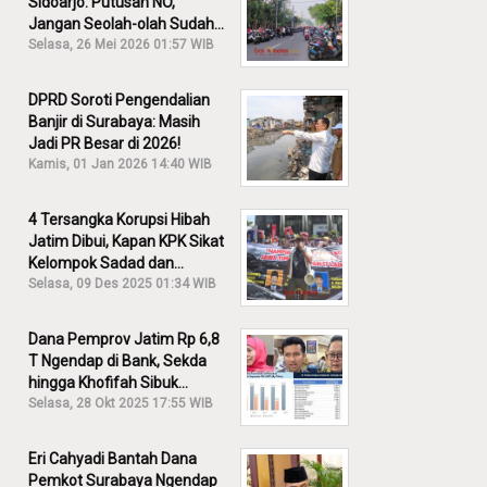
Sidoarjo: Putusan NO,
Jangan Seolah-olah Sudah
Menang!
Selasa, 26 Mei 2026 01:57 WIB
DPRD Soroti Pengendalian
Banjir di Surabaya: Masih
Jadi PR Besar di 2026!
Kamis, 01 Jan 2026 14:40 WIB
4 Tersangka Korupsi Hibah
Jatim Dibui, Kapan KPK Sikat
Kelompok Sadad dan
Iskandar?
Selasa, 09 Des 2025 01:34 WIB
Dana Pemprov Jatim Rp 6,8
T Ngendap di Bank, Sekda
hingga Khofifah Sibuk
Membantah!
Selasa, 28 Okt 2025 17:55 WIB
Eri Cahyadi Bantah Dana
Pemkot Surabaya Ngendap