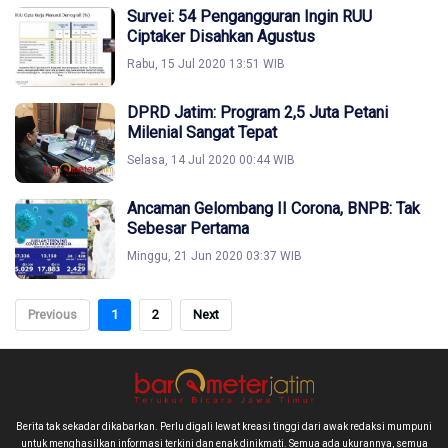
Survei: 54 Pengangguran Ingin RUU
Ciptaker Disahkan Agustus
Rabu, 15 Jul 2020 13:51 WIB
DPRD Jatim: Program 2,5 Juta Petani
Milenial Sangat Tepat
Selasa, 14 Jul 2020 00:44 WIB
Ancaman Gelombang II Corona, BNPB: Tak
Sebesar Pertama
Minggu, 21 Jun 2020 03:37 WIB
Previous
1
2
Next
Berita tak sekadar dikabarkan. Perlu digali lewat kreasi tinggi dari awak redaksi mumpuni
untuk menghasilkan informasi terkini dan enak dinikmati. Semua ada ukurannya, semua