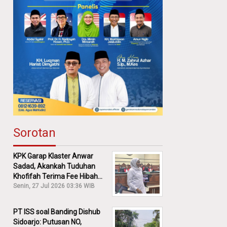
Sorotan
KPK Garap Klaster Anwar
Sadad, Akankah Tuduhan
Khofifah Terima Fee Hibah
30% Diusut?
Senin, 27 Jul 2026 03:36 WIB
PT ISS soal Banding Dishub
Sidoarjo: Putusan NO,