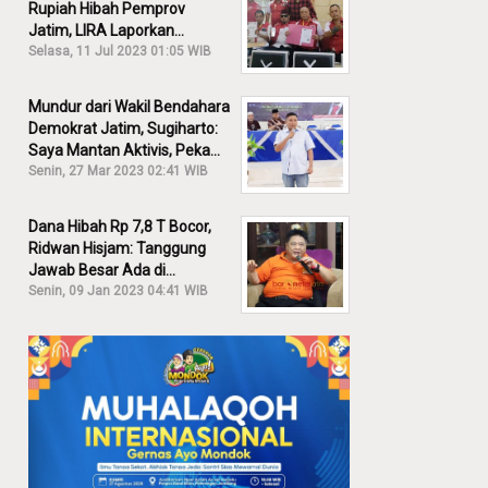
Rupiah Hibah Pemprov
Jatim, LIRA Laporkan
Khofifah ke KPK: Dia Harus
Selasa, 11 Jul 2023 01:05 WIB
Bertanggung Jawab!
Mundur dari Wakil Bendahara
Demokrat Jatim, Sugiharto:
Saya Mantan Aktivis, Peka
Sekali Kalau Ada yang
Senin, 27 Mar 2023 02:41 WIB
Overlap!
Dana Hibah Rp 7,8 T Bocor,
Ridwan Hisjam: Tanggung
Jawab Besar Ada di
Pemprov, Bukan DPRD Jatim!
Senin, 09 Jan 2023 04:41 WIB