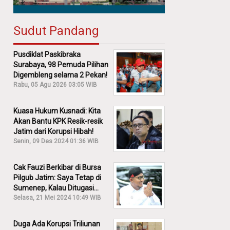
Sudut Pandang
Pusdiklat Paskibraka
Surabaya, 98 Pemuda Pilihan
Digembleng selama 2 Pekan!
Rabu, 05 Agu 2026 03:05 WIB
Kuasa Hukum Kusnadi: Kita
Akan Bantu KPK Resik-resik
Jatim dari Korupsi Hibah!
Senin, 09 Des 2024 01:36 WIB
Cak Fauzi Berkibar di Bursa
Pilgub Jatim: Saya Tetap di
Sumenep, Kalau Ditugasi
Partai Lain Cerita!
Selasa, 21 Mei 2024 10:49 WIB
Duga Ada Korupsi Triliunan