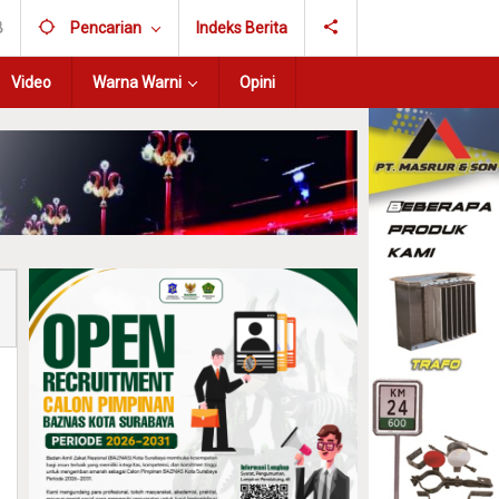
B
Pencarian
Indeks Berita
Video
Warna Warni
Opini