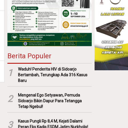
Berita Populer
Waduh! Penderita HIV di Sidoarjo
1
Bertambah, Terungkap Ada 316 Kasus
Baru
Mengenal Ego Setyawan, Pemuda
2
Sidoarjo Bikin Dapur Para Tetangga
Tetap Ngebul!
Kasus Pungli Rp 8,4 M, Kejati Dalami
3
Peran Eks Kadis ESDM Jatim Nurkholis!