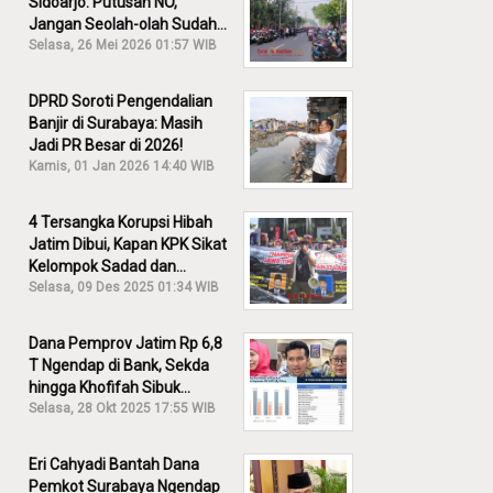
Sidoarjo: Putusan NO,
Jangan Seolah-olah Sudah
Menang!
Selasa, 26 Mei 2026 01:57 WIB
DPRD Soroti Pengendalian
Banjir di Surabaya: Masih
Jadi PR Besar di 2026!
Kamis, 01 Jan 2026 14:40 WIB
4 Tersangka Korupsi Hibah
Jatim Dibui, Kapan KPK Sikat
Kelompok Sadad dan
Iskandar?
Selasa, 09 Des 2025 01:34 WIB
Dana Pemprov Jatim Rp 6,8
T Ngendap di Bank, Sekda
hingga Khofifah Sibuk
Membantah!
Selasa, 28 Okt 2025 17:55 WIB
Eri Cahyadi Bantah Dana
Pemkot Surabaya Ngendap