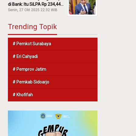
di Bank: Itu SiLPA Rp 234,44
M!
Senin, 27 Okt 2025 22:32 WIB
Trending Topik
# Pemkot Surabaya
# Eri Cahyadi
# Pemprov Jatim
# Pemkab Sidoarjo
# Khofifah