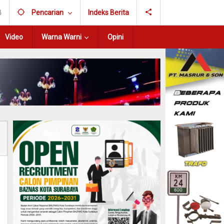
B
Pencarian
Indeks Berita
Video
Warna Warni
Opini