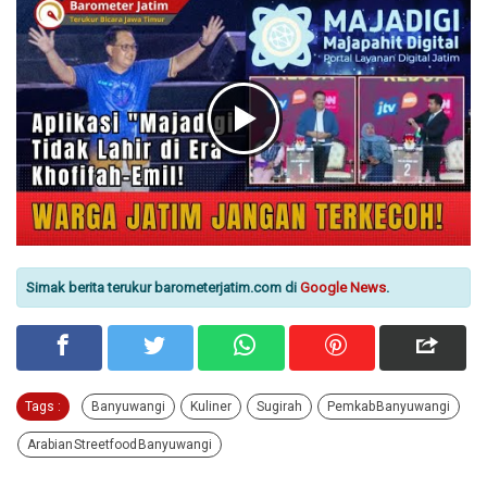
Simak berita terukur barometerjatim.com di
Google News
.
Tags :
Banyuwangi
Kuliner
Sugirah
Pemkab Banyuwangi
Arabian Streetfood Banyuwangi