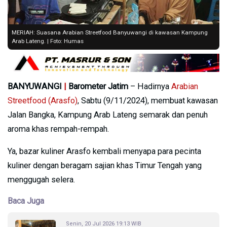
MERIAH: Suasana Arabian Streetfood Banyuwangi di kawasan Kampung
Arab Lateng. | Foto: Humas
BANYUWANGI
|
Barometer Jatim
– Hadirnya
Arabian
Streetfood (Arasfo)
, Sabtu (9/11/2024), membuat kawasan
Jalan Bangka, Kampung Arab Lateng semarak dan penuh
aroma khas rempah-rempah.
Ya, bazar kuliner Arasfo kembali menyapa para pecinta
kuliner dengan beragam sajian khas Timur Tengah yang
menggugah selera.
Baca Juga
Senin, 20 Jul 2026 19:13 WIB