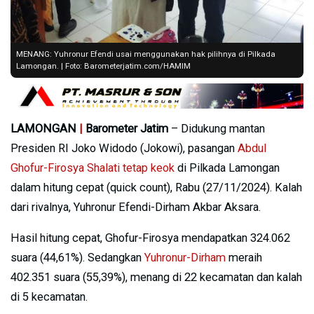
MENANG: Yuhronur Efendi usai menggunakan hak pilihnya di Pilkada
Lamongan. | Foto: Barometerjatim.com/HAMIM
LAMONGAN
|
Barometer Jatim
– Didukung mantan
Presiden RI Joko Widodo (Jokowi), pasangan
Abdul
Ghofur-Firosya Shalati tetap keok
di Pilkada Lamongan
dalam hitung cepat (quick count), Rabu (27/11/2024). Kalah
dari rivalnya, Yuhronur Efendi-Dirham Akbar Aksara.
Hasil hitung cepat, Ghofur-Firosya mendapatkan 324.062
suara (44,61%). Sedangkan
Yuhronur-Dirham
meraih
402.351 suara (55,39%), menang di 22 kecamatan dan kalah
di 5 kecamatan.