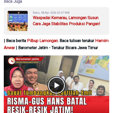
Baca Juga
Rabu, 08 Apr 2026 02:37 WIB
Waspadai Kemarau, Lamongan Susun
Cara Jaga Stabilitas Produksi Pangan!
| Baca berita
Pilbup Lamongan
. Baca tulisan terukur
Hamim
Anwar
| Barometer Jatim - Terukur Bicara Jawa Timur