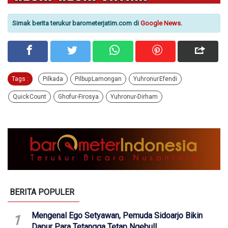
Simak berita terukur barometerjatim.com di
Google News
.
Tags :
Pilkada
Pilbup Lamongan
Yuhronur Efendi
Quick Count
Ghofur-Firosya
Yuhronur-Dirham
BERITA POPULER
Mengenal Ego Setyawan, Pemuda Sidoarjo Bikin
1
Dapur Para Tetangga Tetap Ngebul!