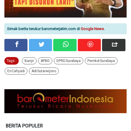
Simak berita terukur barometerjatim.com di
Google News
.
Tags :
Banjir
APBD
DPRD Surabaya
Pemkot Surabaya
Eri Cahyadi
Adi Sutarwijono
BERITA POPULER