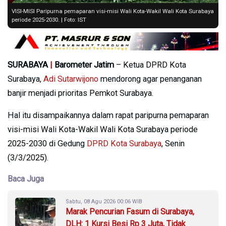
VISI-MISI Paripurna pemaparan visi-misi Wali Kota-Wakil Wali Kota Surabaya
periode 2025-2030. | Foto: IST
SURABAYA
|
Barometer Jatim
– Ketua DPRD Kota
Surabaya,
Adi Sutarwijono
mendorong agar penanganan
banjir menjadi prioritas Pemkot Surabaya.
Hal itu disampaikannya dalam rapat paripurna pemaparan
visi-misi Wali Kota-Wakil Wali Kota Surabaya periode
2025-2030 di Gedung
DPRD Kota Surabaya
, Senin
(3/3/2025).
Baca Juga
Sabtu, 08 Agu 2026 00:06 WIB
Marak Pencurian Fasum di Surabaya,
DLH: 1 Kursi Besi Rp 3 Juta, Tidak