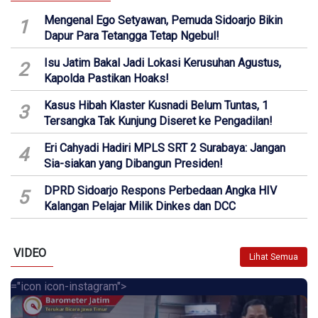
Mengenal Ego Setyawan, Pemuda Sidoarjo Bikin
1
Dapur Para Tetangga Tetap Ngebul!
Isu Jatim Bakal Jadi Lokasi Kerusuhan Agustus,
2
Kapolda Pastikan Hoaks!
Kasus Hibah Klaster Kusnadi Belum Tuntas, 1
3
Tersangka Tak Kunjung Diseret ke Pengadilan!
Eri Cahyadi Hadiri MPLS SRT 2 Surabaya: Jangan
4
Sia-siakan yang Dibangun Presiden!
DPRD Sidoarjo Respons Perbedaan Angka HIV
5
Kalangan Pelajar Milik Dinkes dan DCC
VIDEO
Lihat Semua
="icon icon-instagram">