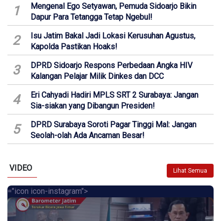
Mengenal Ego Setyawan, Pemuda Sidoarjo Bikin
1
Dapur Para Tetangga Tetap Ngebul!
Isu Jatim Bakal Jadi Lokasi Kerusuhan Agustus,
2
Kapolda Pastikan Hoaks!
DPRD Sidoarjo Respons Perbedaan Angka HIV
3
Kalangan Pelajar Milik Dinkes dan DCC
Eri Cahyadi Hadiri MPLS SRT 2 Surabaya: Jangan
4
Sia-siakan yang Dibangun Presiden!
DPRD Surabaya Soroti Pagar Tinggi Mal: Jangan
5
Seolah-olah Ada Ancaman Besar!
VIDEO
Lihat Semua
="icon icon-instagram">