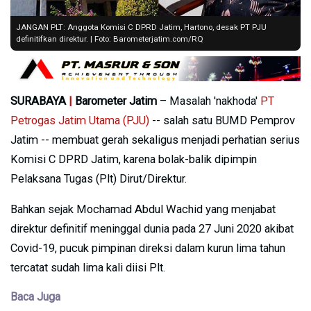
JANGAN PLT: Anggota Komisi C DPRD Jatim, Hartono, desak PT PJU
definitifkan direktur. | Foto: Barometerjatim.com/RQ
SURABAYA
|
Barometer Jatim
– Masalah 'nakhoda'
PT
Petrogas Jatim Utama (PJU)
-- salah satu BUMD Pemprov
Jatim -- membuat gerah sekaligus menjadi perhatian serius
Komisi C DPRD Jatim, karena bolak-balik dipimpin
Pelaksana Tugas (Plt) Dirut/Direktur.
Bahkan sejak Mochamad Abdul Wachid yang menjabat
direktur definitif meninggal dunia pada 27 Juni 2020 akibat
Covid-19, pucuk pimpinan direksi dalam kurun lima tahun
tercatat sudah lima kali diisi Plt.
Baca Juga