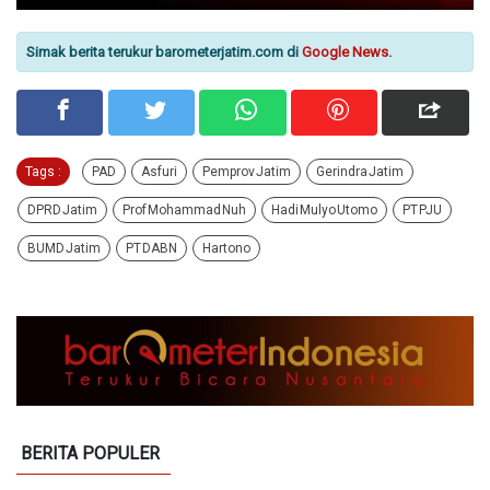
Simak berita terukur barometerjatim.com di
Google News
.
Tags :
PAD
Asfuri
Pemprov Jatim
Gerindra Jatim
DPRD Jatim
Prof Mohammad Nuh
Hadi Mulyo Utomo
PT PJU
BUMD Jatim
PT DABN
Hartono
BERITA POPULER