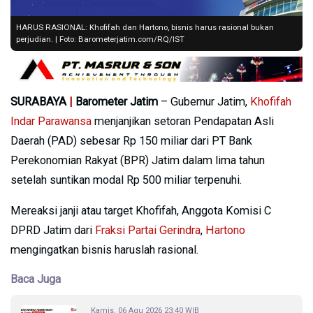
HARUS RASIONAL: Khofifah dan Hartono, bisnis harus rasional bukan
perjudian. | Foto: Barometerjatim.com/RQ/IST
SURABAYA
|
Barometer Jatim
– Gubernur Jatim,
Khofifah
Indar Parawansa
menjanjikan setoran Pendapatan Asli
Daerah (PAD) sebesar Rp 150 miliar dari PT Bank
Perekonomian Rakyat (BPR) Jatim dalam lima tahun
setelah suntikan modal Rp 500 miliar terpenuhi.
Mereaksi janji atau target Khofifah, Anggota Komisi C
DPRD Jatim dari
Fraksi Partai Gerindra
,
Hartono
mengingatkan bisnis haruslah rasional.
Baca Juga
Kamis, 06 Agu 2026 23:40 WIB