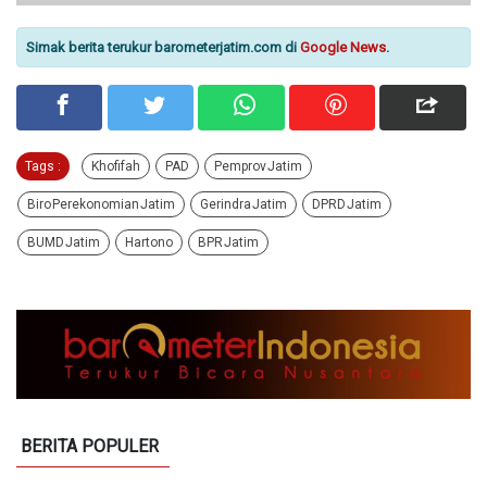
Simak berita terukur barometerjatim.com di
Google News
.
Tags :
Khofifah
PAD
Pemprov Jatim
Biro Perekonomian Jatim
Gerindra Jatim
DPRD Jatim
BUMD Jatim
Hartono
BPR Jatim
BERITA POPULER