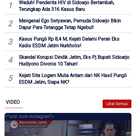
Waduh! Penderita HIV di Sidoarjo Bertambah,
1
Terungkap Ada 316 Kasus Baru
Mengenal Ego Setyawan, Pemuda Sidoarjo Bikin
2
Dapur Para Tetangga Tetap Ngebul!
Kasus Pungli Rp 8,4 M, Kejati Dalami Peran Eks
3
Kadis ESDM Jatim Nurkholis!
Skandal Korupsi Dindik Jatim, Eks Pj Bupati Sidoarjo
4
Hudiyono Divonis 10 Tahun!
Kejati Sita Logam Mulia Antam dari NK Hasil Pungli
5
ESDM Jatim, Siapa NK?
VIDEO
Lihat Semua
="icon icon-instagram">